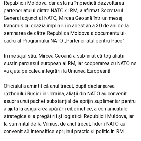
Republicii Moldova, dar asta nu împiedică dezvoltarea
parteneriatului dintre NATO și RM, a afirmat Secretarul
General adjunct al NATO, Mircea Geoană într-un mesaj
transmis cu ocazia împlinirii în acest an a 30 de ani de la
semnarea de către Republica Moldova a documentului-
cadru al Programului NATO „Parteneriatul pentru Pace”
În mesajul său, Mircea Geoană a subliniat că toți aliații
susțin parcursul european al RM, iar cooperarea cu NATO ne
va ajuta pe calea integrării la Uniunea Europeană.
Oficialul a amintit că anul trecut, după declanșarea
războiului Rusiei în Ucraina, aliații din NATO au convenit
asupra unui pachet substanțial de sprijin suplimentar pentru
a ajuta la asigurarea apărării cibernetice, a comunicațiile
strategice și a pregătirii și logisticii Republicii Muldova, iar
la summitul de la Vilnius, de anul trecut, liderii NATO au
convenit să intensifice sprijinul practic și politic în RM.