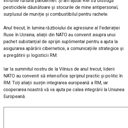
înfrunte furtuna pandemiei. Și am ajutat RM să distrugă
pesticidele dăunătoare și stocurile de mine antipersonal,
surplusul de muniție și combustibilul pentru rachete.
Anul trecut, în lumina războiului de agresiune al Federației
Ruse în Ucraina, aliații din NATO au convenit asupra unui
pachet substanțial de sprijin suplimentar pentru a ajuta la
asigurarea apărării cibernetice, a comunicațiile strategice și
a pregătirii și logisticii RM.
Iar la summitul nostru de la Vilnius de anul trecut, liderii
NATO au convenit să intensifice sprijinul practic și politic în
RM. Toți aliații susțin integrarea europeană a RM, iar
cooperarea noastră vă va ajuta pe calea integrării la Uniunea
Europeană.