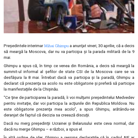
Mihai Ghimpu
Preşedintele interimar
a anunţat vineri, 30 aprilie, că a decis
să meargă la Moscova, dar nu va participa şi la parada militară de la 9
mai.
Ghimpu a spus că, în timp ce venea din România, a decis să meargă la
summit-ul informal al şefilor de state CSI de la Moscova care se va
desfăşura la 8 mai. Întrebat dacă va participa şi la paradă, Ghimpu a
declarat că prezenţa sa acolo nu este obligatorie şi preferă să participe
la manifestaţiile de la Chişinău.
"Ce ţine de participarea la paradă, îi voi mulţumi preşedintelui Medvedev
pentru invitaţie, dar voi participa la acţiunile din Republica Moldova. Nu
este obligatorie prezenţa mea acolo”, a spus Ghimpu, arătându-se
deranjat de faptul că decizia sa creează discuţii.
Dacă nu merg preşedinţii Ucrainei şi Belarusului este ceva normal, dar
dacă nu merge Ghimpu – e război, a spus el.
În altă ordine de idei, Ghimpu a respins declaraţiile că în cadrul AIE ar