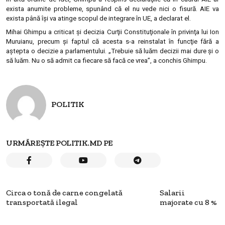
exista anumite probleme, spunând că el nu vede nici o fisură. AIE va
exista până îşi va atinge scopul de integrare în UE, a declarat el.
Mihai Ghimpu a criticat şi decizia Curţii Constituţionale în privinţa lui Ion
Muruianu, precum şi faptul că acesta s-a reinstalat în funcţie fără a
aştepta o decizie a parlamentului. „Trebuie să luăm decizii mai dure şi o
să luăm. Nu o să admit ca fiecare să facă ce vrea”, a conchis Ghimpu.
POLITIK
URMĂREȘTE POLITIK.MD PE
Circa o tonă de carne congelată
Salarii
transportată ilegal
majorate cu 8 %