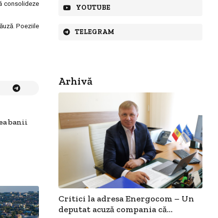
să consolideze
YOUTUBE
ăuză. Poeziile
TELEGRAM
Arhivă
ea banii
Critici la adresa Energocom – Un
deputat acuză compania că...