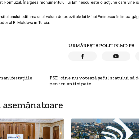
rat Formuzal. Înălţarea monumentului lui Eminescu este o acţiune care vine 
rşitul anului editarea unui volum de poezii ale lui Mihai Eminescu în limba găg
dor al R. Moldova în Turcia.
URMĂREȘTE POLITIK.MD PE
manifestaţiile
PSD: cine nu votează şeful statului să d
pentru anticipate
i asemănatoare