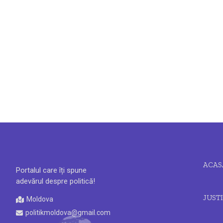
ACAS
Portalul care îți spune
adevărul despre politică!
JUSTI
Moldova
politikmoldova@gmail.com