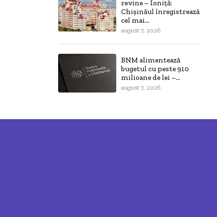
revine – Ioniță:
Chișinăul înregistrează
cel mai...
august 7, 2026
BNM alimentează
bugetul cu peste 910
milioane de lei –...
august 7, 2026