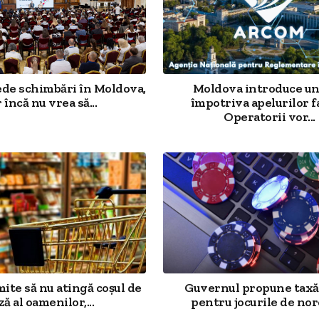
ede schimbări în Moldova,
Moldova introduce un
 încă nu vrea să...
împotriva apelurilor f
Operatorii vor...
mite să nu atingă coșul de
Guvernul propune taxă
ză al oamenilor,...
pentru jocurile de noro