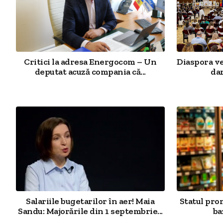
Critici la adresa Energocom – Un
Diaspora v
deputat acuză compania că...
dar
Salariile bugetarilor în aer! Maia
Statul pro
Sandu: Majorările din 1 septembrie...
ba