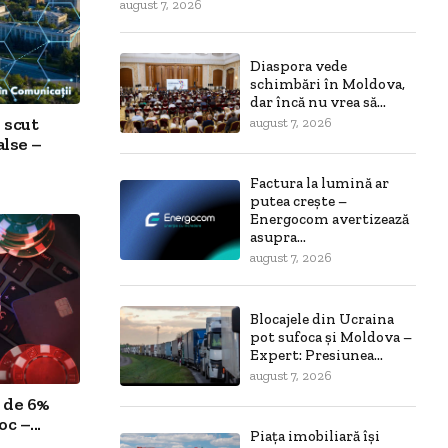
august 7, 2026
Diaspora vede
schimbări în Moldova,
dar încă nu vrea să...
 scut
august 7, 2026
alse –
Factura la lumină ar
putea crește –
Energocom avertizează
asupra...
august 7, 2026
Blocajele din Ucraina
pot sufoca și Moldova –
Expert: Presiunea...
august 7, 2026
 de 6%
c –...
Piața imobiliară își