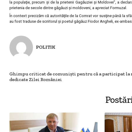
la populaţie, precum şi de la prietenii Gagăuziei şi Moldovei
”
, a decla
prietenia de secole dintre găgăuzi şi moldoveni, a apreciat Formuzal.
În context precizăm că autorităţile de la Comrat vor susţine până la sfâ
au fost traduse de scriitorul şi poetul găgăuz Fiodor Angheli, ex-ambasa
POLITIK
Ghimpu criticat de comuniști pentru că a participat la 
dedicate Zilei României
Postăr