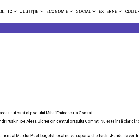
OLITIC
JUSTIȚIE
ECONOMIE
SOCIAL
EXTERNE
CULTU
area unui bust al poetului Mihai Eminescu la Comrat.
dr Puşkin, pe Aleea Gloriei din centrul oraşului Comrat. Nu este însă clar când
nument al Marelui Poet bugetul local nu va suporta cheltuieli. „Fondurile vor f