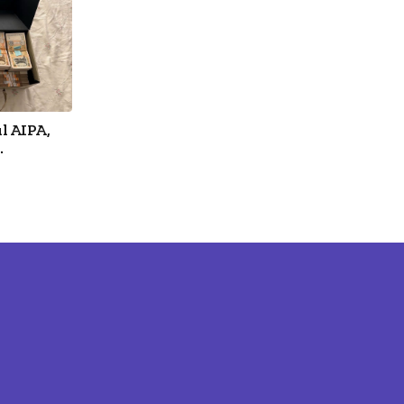
ul AIPA,
.