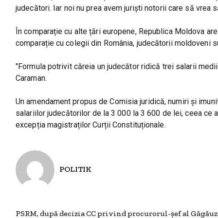
judecători. Iar noi nu prea avem juriști notorii care să vrea
În comparație cu alte țări europene, Republica Moldova are c
comparație cu colegii din România, judecătorii moldoveni sunt
"Formula potrivit căreia un judecător ridică trei salarii me
Caraman.
Un amendament propus de Comisia juridică, numiri și imunită
salariilor judecătorilor de la 3 000 la 3 600 de lei, ceea ce
excepția magistraților Curții Constituționale.
POLITIK
PSRM, după decizia CC privind procurorul-șef al Găgăuzi