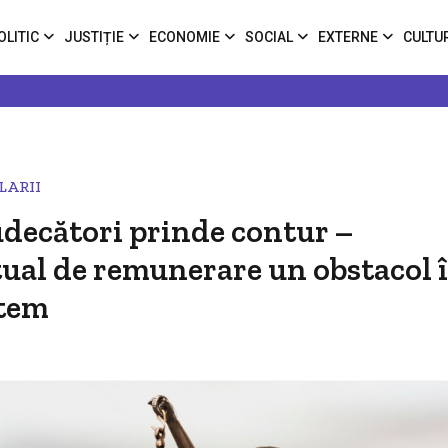
OLITIC
JUSTIȚIE
ECONOMIE
SOCIAL
EXTERNE
CULTU
ALARII
udecători prinde contur –
tual de remunerare un obstacol 
stem