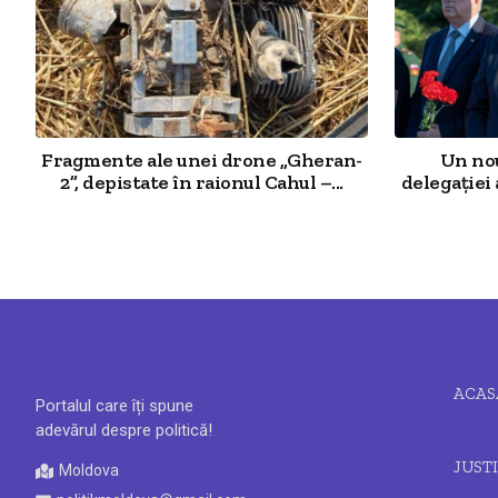
Fragmente ale unei drone „Gheran-
Un nou
2”, depistate în raionul Cahul –...
delegației
ACAS
Portalul care îți spune
adevărul despre politică!
JUSTI
Moldova