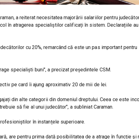
raman, a reiterat necesitatea majorării salariilor pentru judecăto
l în atragerea specialiștilor calificați în sistem. Declarațiile au
 judecătorilor cu 20%, remarcând că este un pas important pentru
rage specialiști buni", a precizat președintele CSM.
ectiv pe card îi ajung aproximativ 20 de mii de lei.
gajați din alte categorii din domeniul dreptului. Ceea ce este incor
trebuie să fie al unui judecător", a subliniat Caraman.
rofesioniștilor în instanțele superioare.
ară, are pentru prima dată posibilitatea de a atrage în funcție și