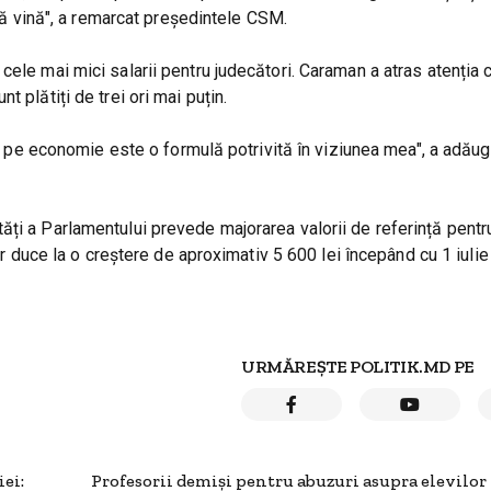
 să vină", a remarcat președintele CSM.
ele mai mici salarii pentru judecători. Caraman a atras atenția c
 plătiți de trei ori mai puțin.
dii pe economie este o formulă potrivită în viziunea mea", a adău
ți a Parlamentului prevede majorarea valorii de referință pentr
 ar duce la o creștere de aproximativ 5 600 lei începând cu 1 iuli
URMĂREȘTE POLITIK.MD PE
ei:
Profesorii demiși pentru abuzuri asupra elevilor v