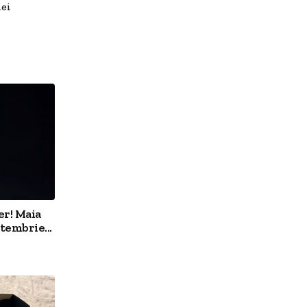
iei
er! Maia
tembrie...