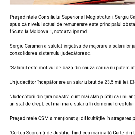
Președintele Consiliului Superior al Magistraturii, Sergiu Ca
spus că nivelul actual de remunerare este principalul obstaco
făcute la Moldova 1, notează ipn.md
Sergiu Caraman a salutat inițiativa de majorare a salariilor
consolidarea sistemului judecătoresc.
"Salariul este motivul de bază din cauza căruia nu putem at
Un judecător începător are un salariu brut de 23,5 mii lei. Ef
"Judecătorii din țara noastră sunt mai slab plătiți ca unii an
un stat de drept, cel mai mare salariu în domeniul dreptului 
Președintele CSM a menționat și dificultățile în atragerea p
"Curtea Supremă de Justiție, fiind cea mai înaltă Curte din ț