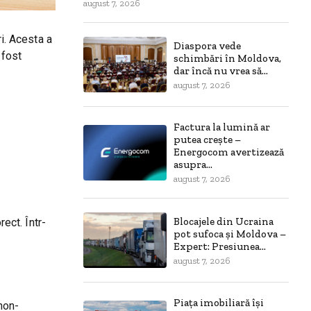
august 7, 2026
ri. Acesta a
Diaspora vede
 fost
schimbări în Moldova,
dar încă nu vrea să...
august 7, 2026
Factura la lumină ar
putea crește –
Energocom avertizează
asupra...
august 7, 2026
Blocajele din Ucraina
ect. Într-
pot sufoca și Moldova –
Expert: Presiunea...
august 7, 2026
Piața imobiliară își
 non-