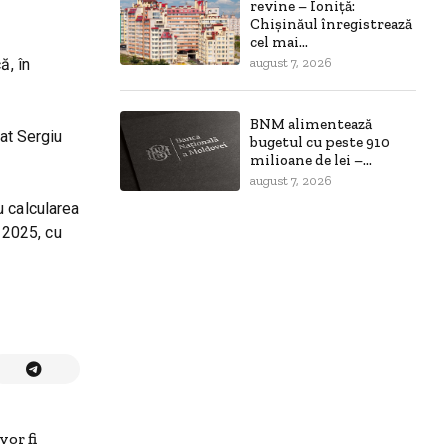
revine – Ioniță:
Chișinăul înregistrează
cel mai...
ă, în
august 7, 2026
BNM alimentează
gat Sergiu
bugetul cu peste 910
milioane de lei –...
august 7, 2026
u calcularea
e 2025, cu
or fi