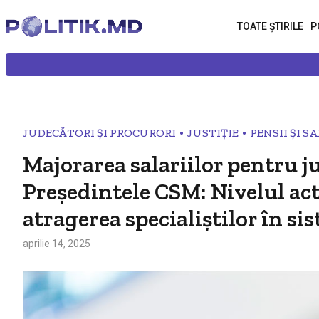
TOATE ȘTIRILE
P
•
•
JUDECĂTORI ȘI PROCURORI
JUSTIȚIE
PENSII ȘI S
Majorarea salariilor pentru j
Preşedintele CSM: Nivelul ac
atragerea specialiștilor în si
aprilie 14, 2025