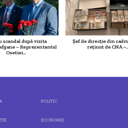
 scandal după vizita
Șef de direcție din cadr
 afgane – Reprezentantul
reținut de CNA –..
Osetiei...
A
POLITIC
ȚIE
ECONOMIE