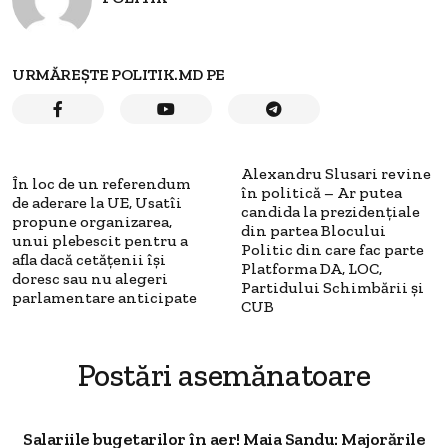
URMĂREȘTE POLITIK.MD PE
Alexandru Slusari revine
În loc de un referendum
în politică – Ar putea
de aderare la UE, Usatîi
candida la prezidențiale
propune organizarea,
din partea Blocului
unui plebescit pentru a
Politic din care fac parte
afla dacă cetățenii își
Platforma DA, LOC,
doresc sau nu alegeri
Partidului Schimbării și
parlamentare anticipate
CUB
Postări asemănatoare
Salariile bugetarilor în aer! Maia Sandu: Majorările