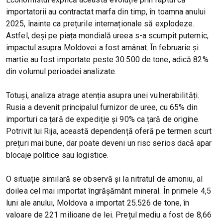
importatorii au contractat marfa din timp, în toamna anului
2025, înainte ca prețurile internaționale să explodeze.
Astfel, deși pe piața mondială ureea s-a scumpit puternic,
impactul asupra Moldovei a fost amânat. În februarie și
martie au fost importate peste 30.500 de tone, adică 82%
din volumul perioadei analizate.
Totuși, analiza atrage atenția asupra unei vulnerabilități.
Rusia a devenit principalul furnizor de uree, cu 65% din
importuri ca țară de expediție și 90% ca țară de origine.
Potrivit lui Rija, această dependență oferă pe termen scurt
prețuri mai bune, dar poate deveni un risc serios dacă apar
blocaje politice sau logistice.
O situație similară se observă și la nitratul de amoniu, al
doilea cel mai importat îngrășământ mineral. În primele 4,5
luni ale anului, Moldova a importat 25.526 de tone, în
valoare de 221 milioane de lei. Prețul mediu a fost de 8,66