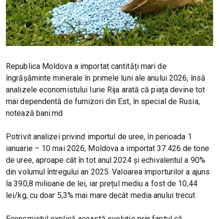
Republica Moldova a importat cantități mari de
îngrășăminte minerale în primele luni ale anului 2026, însă
analizele economistului Iurie Rija arată că piața devine tot
mai dependentă de furnizori din Est, în special de Rusia,
notează bani.md
Potrivit analizei privind importul de uree, în perioada 1
ianuarie – 10 mai 2026, Moldova a importat 37.426 de tone
de uree, aproape cât în tot anul 2024 și echivalentul a 90%
din volumul întregului an 2025. Valoarea importurilor a ajuns
la 390,8 milioane de lei, iar prețul mediu a fost de 10,44
lei/kg, cu doar 5,3% mai mare decât media anului trecut.
Economistul explică această evoluție prin faptul că