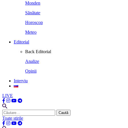
Monden
Sănătate
Horoscop
Meteo
Editorial
Back
Editorial
Analize
Opinii
Interviu
LIVE
Caută
după:
Toate stirile