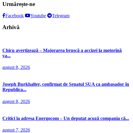
Urmărește-ne
Facebook
Youtube
Telegram
Arhivă
Chicu avertizează – Majorarea bruscă a accizei la motorină
va...
august 8, 2026
Joseph Burkhalter, confirmat de Senatul SUA ca ambasador în
Republica...
august 8, 2026
Critici la adresa Energocom – Un deputat acuză compania că...
august 7, 2026