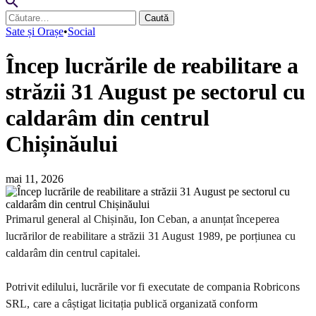
Caută
după:
Sate și Orașe
•
Social
Încep lucrările de reabilitare a
străzii 31 August pe sectorul cu
caldarâm din centrul
Chișinăului
mai 11, 2026
Primarul general al Chișinău, Ion Ceban, a anunțat începerea
lucrărilor de reabilitare a străzii 31 August 1989, pe porțiunea cu
caldarâm din centrul capitalei.
Potrivit edilului, lucrările vor fi executate de compania Robricons
SRL, care a câștigat licitația publică organizată conform