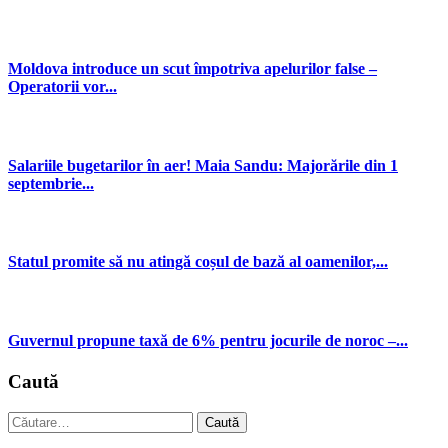
Moldova introduce un scut împotriva apelurilor false –
Operatorii vor...
Salariile bugetarilor în aer! Maia Sandu: Majorările din 1
septembrie...
Statul promite să nu atingă coșul de bază al oamenilor,...
Guvernul propune taxă de 6% pentru jocurile de noroc –...
Caută
Caută
după: