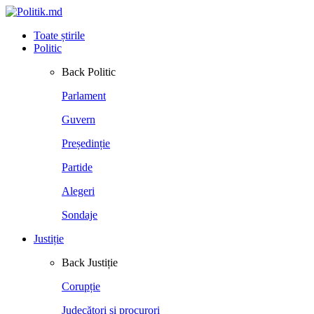
Toate știrile
Politic
Back
Politic
Parlament
Guvern
Președinție
Partide
Alegeri
Sondaje
Justiție
Back
Justiție
Corupție
Judecători și procurori