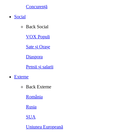
Concurență
Social
Back
Social
VOX Populi
Sate și Orașe
Diaspora
Pensii și salarii
Externe
Back
Externe
România
Rusia
SUA
Uniunea Europeană