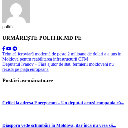
politik
URMĂREȘTE POLITIK.MD PE
Tehnică feroviară modernă de peste 2 milioane de dolari a ajuns în
Moldova pentru reabilitarea infrastructurii CFM
Deputatul Ivanov – Fără ajutor de stat, fermierii moldoveni nu
rezistă pe piața europeană
Postări asemănatoare
Critici la adresa Energocom – Un deputat acuză compania că...
Diaspora vede schimbări în Moldova, dar încă nu vrea să...