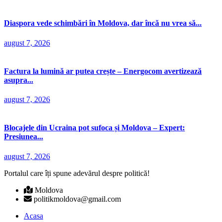
Diaspora vede schimbări în Moldova, dar încă nu vrea să...
august 7, 2026
Factura la lumină ar putea crește – Energocom avertizează
asupra...
august 7, 2026
Blocajele din Ucraina pot sufoca și Moldova – Expert:
Presiunea...
august 7, 2026
Portalul care îți spune adevărul despre politică!
Moldova
politikmoldova@gmail.com
Acasa