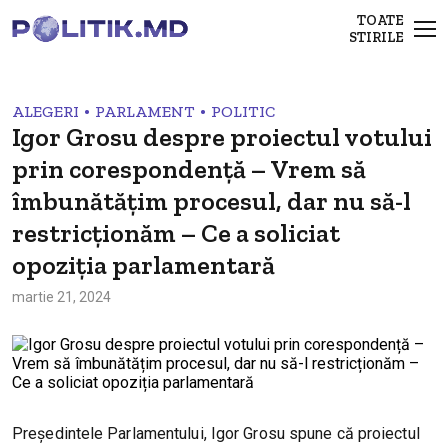
TOATE
STIRILE
•
•
ALEGERI
PARLAMENT
POLITIC
Igor Grosu despre proiectul votului
prin corespondență – Vrem să
îmbunătățim procesul, dar nu să-l
restricționăm – Ce a soliciat
opoziția parlamentară
martie 21, 2024
Președintele Parlamentului, Igor Grosu spune că proiectul