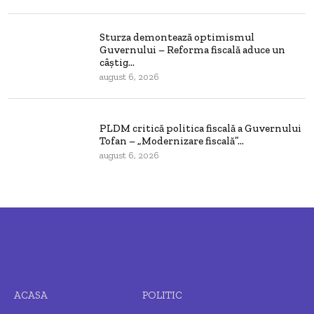
Sturza demontează optimismul
Guvernului – Reforma fiscală aduce un
câștig...
august 6, 2026
PLDM critică politica fiscală a Guvernului
Tofan – „Modernizare fiscală”...
august 6, 2026
ACASA
POLITIC