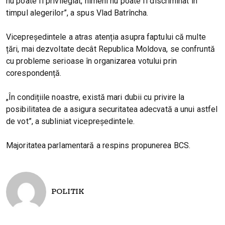
nu poate fi privilegiat, nimeni nu poate fi discriminat în
timpul alegerilor”, a spus Vlad Batrîncha.
Vicepreședintele a atras atenția asupra faptului că multe
țări, mai dezvoltate decât Republica Moldova, se confruntă
cu probleme serioase în organizarea votului prin
corespondență.
„În condițiile noastre, există mari dubii cu privire la
posibilitatea de a asigura securitatea adecvată a unui astfel
de vot”, a subliniat vicepreședintele.
Majoritatea parlamentară a respins propunerea BCS.
POLITIK