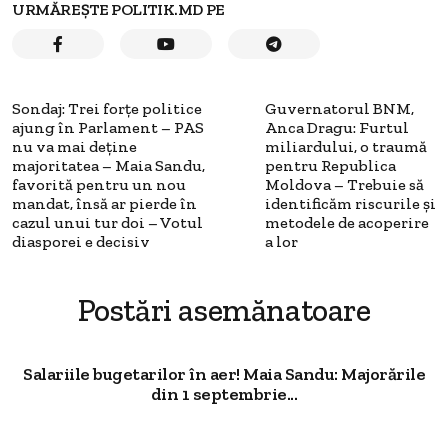
URMĂREȘTE POLITIK.MD PE
Sondaj: Trei forțe politice
Guvernatorul BNM,
ajung în Parlament – PAS
Anca Dragu: Furtul
nu va mai deține
miliardului, o traumă
majoritatea – Maia Sandu,
pentru Republica
favorită pentru un nou
Moldova – Trebuie să
mandat, însă ar pierde în
identificăm riscurile şi
cazul unui tur doi – Votul
metodele de acoperire
diasporei e decisiv
a lor
Postări asemănatoare
Salariile bugetarilor în aer! Maia Sandu: Majorările
din 1 septembrie...