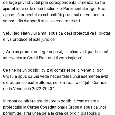
de lege privind votul prin corespondență urmează să fie
ajustat între cele două lecturi ale Parlamentului. Igor Grosu
spune că proiectul va îmbunătăți procesul de vot pentru
votanții din diasporă și nu va crea restricții
Șeful legislativului a mai spus că deși proiectul va fi pilotat
el va produce efecte juridice
„ Va fi un proiect de lege separat, iar când va fi jusificat să
intervenim in Codul Electoral il vom îngloba”
Ce ține de un posibil aviz al comisiei de la Veneția Igor
Grosu a spus că „nu vede necesitatea unui asemenea aviz,
dar putem consulta ulterior, noi am fost răsfățații Comisiei
de la Veneția în 2022-2023”
Intrebat ce părere are despre o posibilă contestare a
proiectului la Curtea Constituțională Grosu a spus că „noi
pornim de la rațiunea de a le crea celor din diasporă o