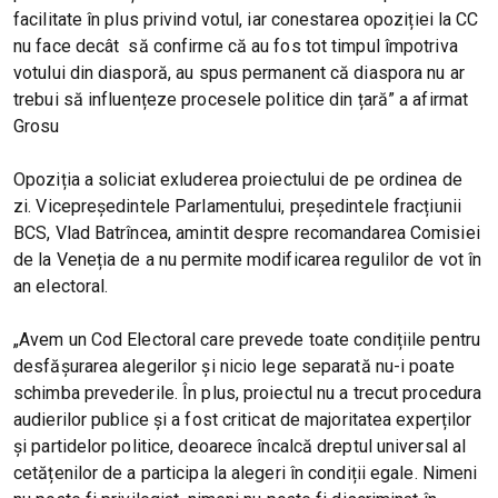
facilitate în plus privind votul, iar conestarea opoziției la CC
nu face decât să confirme că au fos tot timpul împotriva
votului din diasporă, au spus permanent că diaspora nu ar
trebui să influențeze procesele politice din țară” a afirmat
Grosu
Opoziția a soliciat exluderea proiectului de pe ordinea de
zi. Vicepreședintele Parlamentului, președintele fracțiunii
BCS, Vlad Batrîncea, amintit despre recomandarea Comisiei
de la Veneția de a nu permite modificarea regulilor de vot în
an electoral.
„Avem un Cod Electoral care prevede toate condițiile pentru
desfășurarea alegerilor și nicio lege separată nu-i poate
schimba prevederile. În plus, proiectul nu a trecut procedura
audierilor publice și a fost criticat de majoritatea experților
și partidelor politice, deoarece încalcă dreptul universal al
cetățenilor de a participa la alegeri în condiții egale. Nimeni