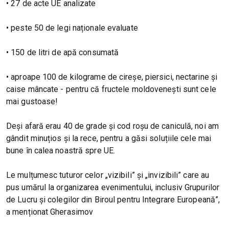
• 27 de acte UE analizate
• peste 50 de legi naționale evaluate
• 150 de litri de apă consumată
• aproape 100 de kilograme de cireșe, piersici, nectarine și
caise mâncate - pentru că fructele moldovenești sunt cele
mai gustoase!
Deși afară erau 40 de grade și cod roșu de caniculă, noi am
gândit minuțios și la rece, pentru a găsi soluțiile cele mai
bune în calea noastră spre UE.
Le mulțumesc tuturor celor „vizibili” și „invizibili” care au
pus umărul la organizarea evenimentului, inclusiv Grupurilor
de Lucru și colegilor din Biroul pentru Integrare Europeană”,
a menționat Gherasimov