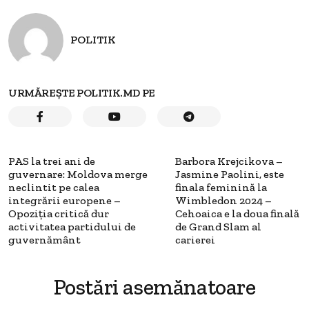
POLITIK
URMĂREȘTE POLITIK.MD PE
PAS la trei ani de
Barbora Krejcikova –
guvernare: Moldova merge
Jasmine Paolini, este
neclintit pe calea
finala feminină la
integrării europene –
Wimbledon 2024 –
Opoziţia critică dur
Cehoaica e la doua finală
activitatea partidului de
de Grand Slam al
guvernământ
carierei
Postări asemănatoare