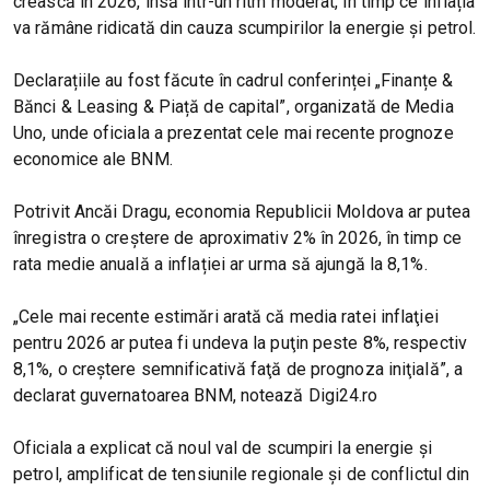
crească în 2026, însă într-un ritm moderat, în timp ce inflația
va rămâne ridicată din cauza scumpirilor la energie și petrol.
Declarațiile au fost făcute în cadrul conferinței „Finanțe &
Bănci & Leasing & Piață de capital”, organizată de Media
Uno, unde oficiala a prezentat cele mai recente prognoze
economice ale BNM.
Potrivit Ancăi Dragu, economia Republicii Moldova ar putea
înregistra o creștere de aproximativ 2% în 2026, în timp ce
rata medie anuală a inflației ar urma să ajungă la 8,1%.
„Cele mai recente estimări arată că media ratei inflaţiei
pentru 2026 ar putea fi undeva la puţin peste 8%, respectiv
8,1%, o creştere semnificativă faţă de prognoza iniţială”, a
declarat guvernatoarea BNM, notează Digi24.ro
Oficiala a explicat că noul val de scumpiri la energie și
petrol, amplificat de tensiunile regionale și de conflictul din