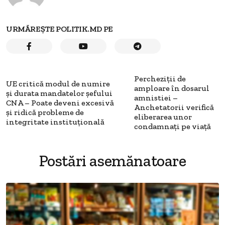
URMĂREȘTE POLITIK.MD PE
Percheziții de
UE critică modul de numire
amploare în dosarul
și durata mandatelor șefului
amnistiei –
CNA – Poate deveni excesivă
Anchetatorii verifică
și ridică probleme de
eliberarea unor
integritate instituțională
condamnați pe viață
Postări asemănatoare