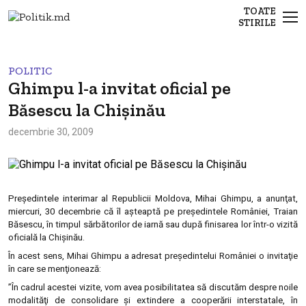
TOATE
STIRILE
POLITIC
Ghimpu l-a invitat oficial pe
Băsescu la Chișinău
decembrie 30, 2009
Preşedintele interimar al Republicii Moldova, Mihai Ghimpu, a anunţat,
miercuri, 30 decembrie că îl aşteaptă pe preşedintele României, Traian
Băsescu, în timpul sărbătorilor de iarnă sau după finisarea lor într-o vizită
oficială la Chişinău.
În acest sens, Mihai Ghimpu a adresat preşedintelui României o invitaţie
în care se menţionează:
”În cadrul acestei vizite, vom avea posibilitatea să discutăm despre noile
modalităţi de consolidare şi extindere a cooperării interstatale, în