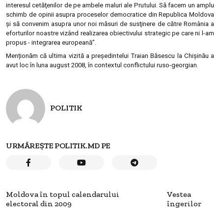
interesul cetăţenilor de pe ambele maluri ale Prutului. Să facem un amplu
schimb de opinii asupra proceselor democratice din Republica Moldova
şi să convenim asupra unor noi măsuri de susţinere de către România a
eforturilor noastre vizând realizarea obiectivului strategic pe care ni l-am
propus - integrarea europeană”.
Menționăm că ultima vizită a președintelui Traian Băsescu la Chișinău a
avut loc în luna august 2008, în contextul conflictului ruso-georgian.
POLITIK
URMĂREȘTE POLITIK.MD PE
Moldova în topul calendarului
Vestea
electoral din 2009
îngerilor