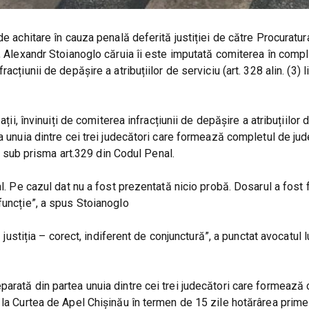
de achitare în cauza penală deferită justiției de către Procuratur
, Alexandr Stoianoglo căruia îi este imputată comiterea în compl
țiunii de depășire a atribuțiilor de serviciu (art. 328 alin. (3) li
ții, învinuiți de comiterea infracțiunii de depășire a atribuțiilor 
a unuia dintre cei trei judecători care formează completul de ju
te sub prisma art.329 din Codul Penal.
l. Pe cazul dat nu a fost prezentată nicio probă. Dosarul a fost f
funcție”, a spus Stoianoglo
 justiția – corect, indiferent de conjunctură”, a punctat avocatul l
arată din partea unuia dintre cei trei judecători care formează
 la Curtea de Apel Chișinău în termen de 15 zile hotărârea primei