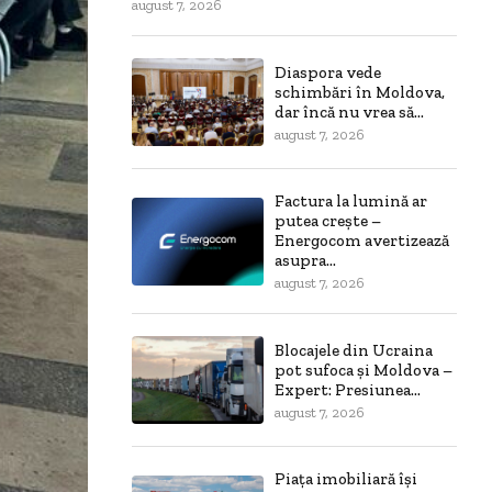
august 7, 2026
Diaspora vede
schimbări în Moldova,
dar încă nu vrea să...
august 7, 2026
Factura la lumină ar
putea crește –
Energocom avertizează
asupra...
august 7, 2026
Blocajele din Ucraina
pot sufoca și Moldova –
Expert: Presiunea...
august 7, 2026
Piața imobiliară își