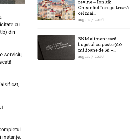
revine – Ioniță:
Chișinăul înregistrează
cel mai...
a
august 7, 2026
icitate cu
t.b) din
BNM alimentează
bugetul cu peste 910
milioane de lei –...
de serviciu,
august 7, 2026
decată
alsificat,
ui
 completul
 instanțe.