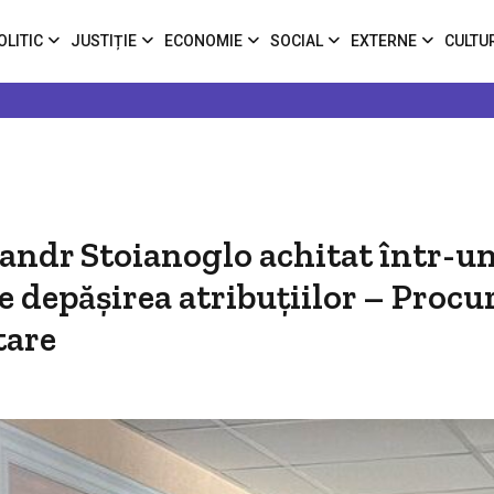
OLITIC
JUSTIȚIE
ECONOMIE
SOCIAL
EXTERNE
CULTU
xandr Stoianoglo achitat într-u
de depășirea atribuțiilor – Procu
tare