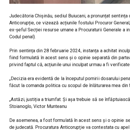
Judecătoria Chișinău, sediul Buiucani, a pronunțat sentința 
Anticorupție, ce vizează acțiunile fostului Procuror General
ex-șeful Secției resurse umane a Procuraturii Generale a infrac
Codul penal).
Prin sentința din 28 februarie 2024, instanța a achitat inculpa
fiind formulată în acest sens și o opinie separată din parte
privind faptul că, acțiunile unui inculpat urmau a fi verifica
„Decizia era evidentă de la începutul pornirii dosarului pena
făcut la comanda politica cu scopul de înlăturarea mea din 
„Astăzi, justiția a triumfat. Și așa trebuie să se înfăptuiască
Stoianoglo, Victor Munteanu
De asemenea, a fost formulată în acest sens și o opinie sep
de judecată. Procuratura Anticorupție va contestata cu apel