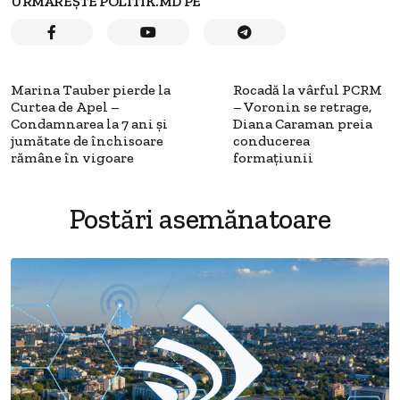
URMĂREȘTE POLITIK.MD PE
Marina Tauber pierde la
Rocadă la vârful PCRM
Curtea de Apel –
– Voronin se retrage,
Condamnarea la 7 ani și
Diana Caraman preia
jumătate de închisoare
conducerea
rămâne în vigoare
formațiunii
Postări asemănatoare