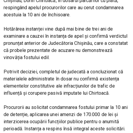
Chișinău, Dorin Chirtoacă, în dosarul parcărilor cu plată,
respingând apelul procurorilor care au cerut condamnarea
acestuia la 10 ani de închisoare.
Hotărârea instanței vine după mai bine de trei ani de
examinare a cauzei în instanța de apel și confirmă verdictul
pronunțat anterior de Judecătoria Chișinău, care a constatat
că probele prezentate de acuzare nu demonstrează
vinovăția fostului edil.
Potrivit deciziei, completul de judecată a concluzionat că
materialele administrate în dosar nu confirmă existența
elementelor constitutive ale infracțiunilor de trafic de
influență și corupere pasivă imputate lui Chirtoacă.
Procurorii au solicitat condamnarea fostului primar la 10 ani
de detenție, aplicarea unei amenzi de 170.000 de lei și
interzicerea ocupării funcțiilor publice pentru o anumită
perioadă. Instanța a respins însă integral aceste solicitări.