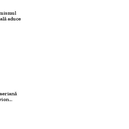
imismul
ală aduce
aeriană
ion...