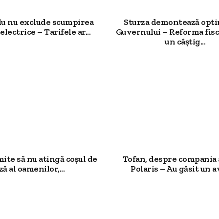
u nu exclude scumpirea
Sturza demontează opt
electrice – Tarifele ar...
Guvernului – Reforma fisc
un câștig...
mite să nu atingă coșul de
Tofan, despre compania 
ză al oamenilor,...
Polaris – Au găsit un av