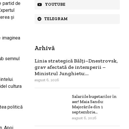
e partid de
YOUTUBE
Expertul
terea și
TELEGRAM
de imaginea
Arhivă
 sub semnul
Linia strategică Bălți–Dnestrovsk,
grav afectată de intemperii –
Ministrul Junghietu:...
ntelui.
august 6, 2026
idel cultura
Salariile bugetarilor în
aer! Maia Sandu:
tea politică
Majorările din 1
septembrie...
august 6, 2026
n. Apoi