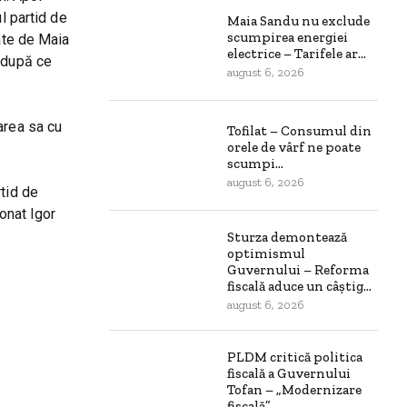
l partid de
Maia Sandu nu exclude
scumpirea energiei
uate de Maia
electrice – Tarifele ar...
t după ce
august 6, 2026
area sa cu
Tofilat – Consumul din
orele de vârf ne poate
scumpi...
august 6, 2026
rtid de
onat Igor
Sturza demontează
optimismul
Guvernului – Reforma
fiscală aduce un câștig...
august 6, 2026
PLDM critică politica
fiscală a Guvernului
Tofan – „Modernizare
fiscală”...