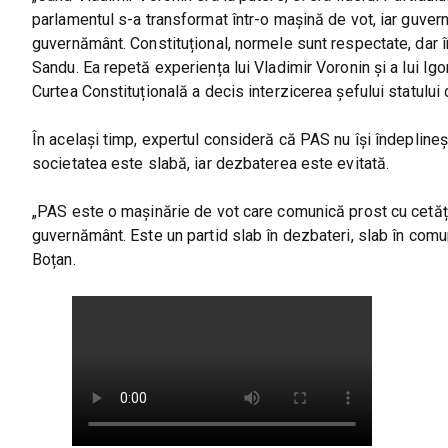
parlamentul s-a transformat într-o mașină de vot, iar guvern
guvernământ. Constituțional, normele sunt respectate, dar în
Sandu. Ea repetă experiența lui Vladimir Voronin și a lui I
Curtea Constituțională a decis interzicerea șefului statulu
În același timp, expertul consideră că PAS nu își îndepline
societatea este slabă, iar dezbaterea este evitată.
„PAS este o mașinărie de vot care comunică prost cu cetățen
guvernământ. Este un partid slab în dezbateri, slab în comun
Boțan.