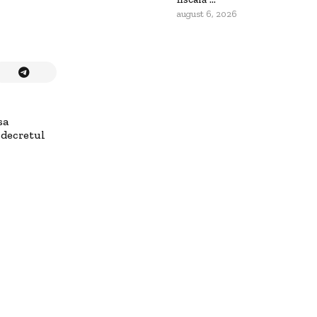
august 6, 2026
sa
 decretul