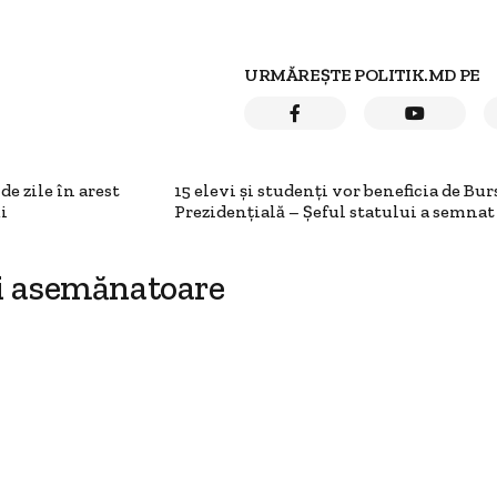
URMĂREȘTE POLITIK.MD PE
e zile în arest
15 elevi și studenți vor beneficia de Bur
i
Prezidențială – Șeful statului a semnat
i asemănatoare