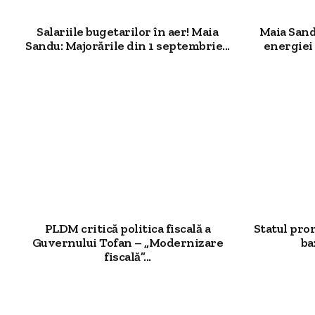
Salariile bugetarilor în aer! Maia
Maia Sand
Sandu: Majorările din 1 septembrie...
energiei 
PLDM critică politica fiscală a
Statul pro
Guvernului Tofan – „Modernizare
ba
fiscală”...