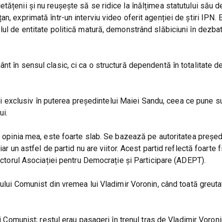
ățenii și nu reușește să se ridice la înălțimea statutului său d
n, exprimată într-un interviu video oferit agenției de știri IPN. 
lul de entitate politică matură, demonstrând slăbiciuni în dezba
nt în sensul clasic, ci ca o structură dependentă în totalitate 
i, ci exclusiv în puterea președintelui Maiei Sandu, ceea ce pune
ui.
n opinia mea, este foarte slab. Se bazează pe autoritatea președi
ar un astfel de partid nu are viitor. Acest partid reflectă foarte f
rectorul Asociației pentru Democrație și Participare (ADEPT).
dului Comunist din vremea lui Vladimir Voronin, când toată greuta
ui Comunist; restul erau pasageri în trenul tras de Vladimir Voroni