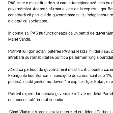
PAS este o mașinărie de vot care interacționează slab cu cet
guvernământ. Această afirmație vine de la expertul Igor Boța
consideră că partidul de guvernământ nu își îndeplinește ro
dialogul cu societatea.
În opinia sa, PAS nu funcționează ca un partid de guvernămâ
Maiei Sandu.
Potrivit lui Igor Boțan, puterea PAS nu rezidă în liderii să
întrebării sustenabilitatea politică pe termen lung a partidul
„Cred că partidul de guvernământ merită critici pentru că, î
Ratingurile liderilor săi în sondajele deschise sunt sub 1%, i
politică a cetățenilor moldoveni”, a explicat Igor Boțan, di
Potrivit expertului, actuala guvernare reînvie modelul Parti
era concentrată în jurul liderului.
„Când Vladimir Voronin era la putere, el era liderul Partidul