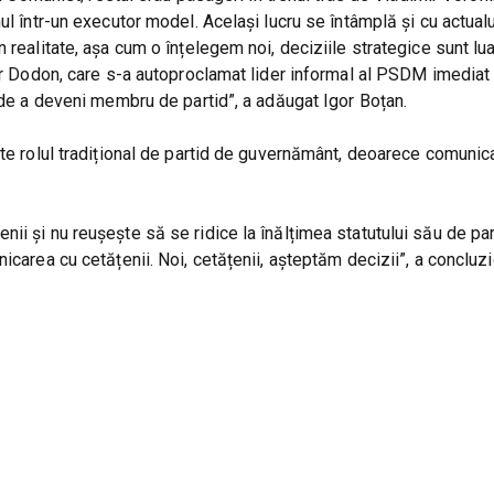
ul într-un executor model. Același lucru se întâmplă și cu actualu
 realitate, așa cum o înțelegem noi, deciziile strategice sunt l
gor Dodon, care s-a autoproclamat lider informal al PSDM imedia
i de a deveni membru de partid”, a adăugat Igor Boțan.
ște rolul tradițional de partid de guvernământ, deoarece comunic
ii și nu reușește să se ridice la înălțimea statutului său de pa
icarea cu cetățenii. Noi, cetățenii, așteptăm decizii”, a concluzi