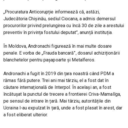
„Procuratura Anticorupție informează că, astăzi,
Judecătoria Chișinău, sediul Ciocana, a admis demersul
procurorilor privind prelungirea cu încă 30 de zile a arestului
preventiv în privința fostului deputat”, anunță instituția.
În Moldova, Andronachi figurează în mai multe dosare
penale. E vorba de „Frauda bancară”, dosarul achiziționării
blanchetelor pentru pașapoarte și Metalferos.
Andronachi a fugit în 2019 din țara noastră când PDM a
rămas fără putere. Trei ani mai târziu, el a fost dat în
căutare internațională de Interpol. În același an, a fost
încătușat la punctul de trecere a frontierei Criva-Mamalîga,
pe sensul de intrare în țară. Mai târziu, autoritățile din
Ucraina l-au expulzat în țară, unde a fost plasat în arest, dar
a fost eliberat ulterior.