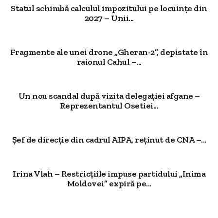
Statul schimbă calculul impozitului pe locuințe din
2027 – Unii...
Fragmente ale unei drone „Gheran-2”, depistate în
raionul Cahul –...
Un nou scandal după vizita delegației afgane –
Reprezentantul Osetiei...
Șef de direcție din cadrul AIPA, reținut de CNA –...
Irina Vlah – Restricțiile impuse partidului „Inima
Moldovei” expiră pe...