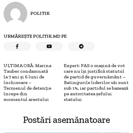
POLITIK
URMĂREȘTE POLITIK.MD PE
ULTIMA ORĂ: Marina
Expert: PAS o mașină de vot
Tauber condamnată
care nu își justifică statutul
la 7 ani și 6 luni de
de partid de guvernământ –
închisoare –
Ratingurile liderilor săi sunt
Termenul de detenție
sub 1%, iar partidul se bazează
începe din
pe autoritatea șefului
momentul arestului
statului
Postări asemănatoare