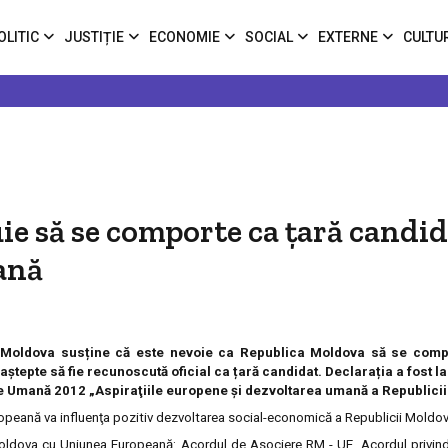
OLITIC
JUSTIȚIE
ECONOMIE
SOCIAL
EXTERNE
CULTU
e să se comporte ca țară candid
ană
ca Moldova susține că este nevoie ca Republica Moldova să se comp
tepte să fie recunoscută oficial ca țară candidat. Declarația a fost la
re Umană 2012 „Aspiraţiile europene și dezvoltarea umană a Republici
ropeană va influenţa pozitiv dezvoltarea social-economică a Republicii Moldov
 Moldova cu Uniunea Europeană: Acordul de Asociere RM - UE, Acordul privind