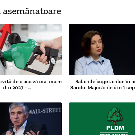
i asemănatoare
ovită de o acciză mai mare
Salariile bugetarilor în a
din 2027 –...
Sandu: Majorările din 1 sep