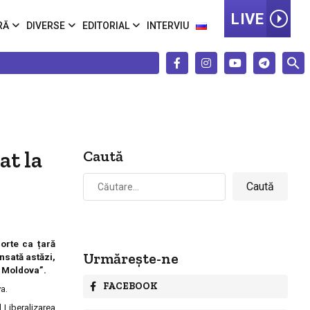
LIVE
RĂ
DIVERSE
EDITORIAL
INTERVIU
at la
Caută
Caută
după:
orte ca țară
Urmărește-ne
nsată astăzi,
i Moldova”.
FACEBOOK
a.
 Liberalizarea