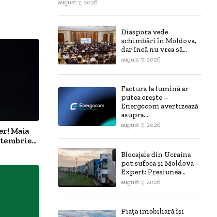
august 7, 2026
Diaspora vede
schimbări în Moldova,
dar încă nu vrea să...
august 7, 2026
Factura la lumină ar
putea crește –
Energocom avertizează
asupra...
august 7, 2026
er! Maia
tembrie...
Blocajele din Ucraina
pot sufoca și Moldova –
Expert: Presiunea...
august 7, 2026
Piața imobiliară își