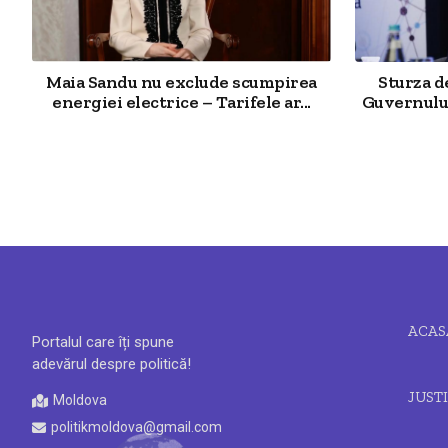
Maia Sandu nu exclude scumpirea
Sturza 
energiei electrice – Tarifele ar...
Guvernului
ACAS
Portalul care îți spune
adevărul despre politică!
JUSTI
Moldova
politikmoldova@gmail.com