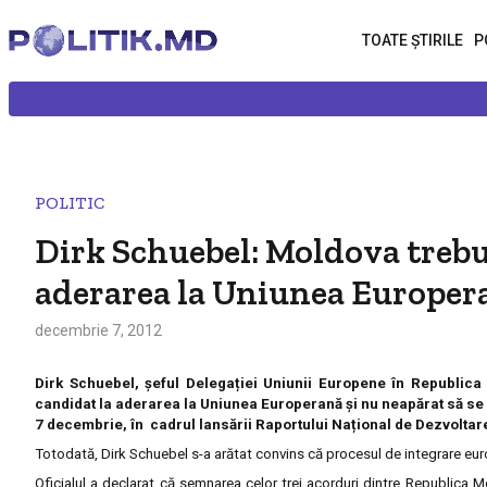
TOATE ȘTIRILE
P
POLITIC
Dirk Schuebel: Moldova trebui
aderarea la Uniunea Europer
decembrie 7, 2012
Dirk Schuebel, șeful Delegației Uniunii Europene în Republi
candidat la aderarea la Uniunea Europerană și nu neapărat să se aș
7 decembrie, în cadrul lansării Raportului Național de Dezvolta
Totodată, Dirk Schuebel s-a arătat convins că procesul de integrare eu
Oficialul a declarat că semnarea celor trei acorduri dintre Republica