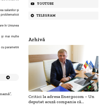
YOUTUBE
a salariilor și
 problematicii
TELEGRAM
are în Uniunea
ă și mai multe
Arhivă
a cu parametrii
-mamă”,
Critici la adresa Energocom – Un
deputat acuză compania că...