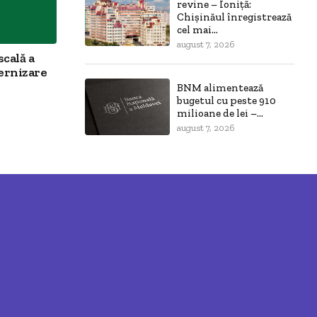
revine – Ioniță:
Chișinăul înregistrează
cel mai...
august 7, 2026
scală a
ernizare
BNM alimentează
bugetul cu peste 910
milioane de lei –...
august 7, 2026