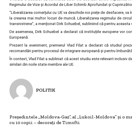
Regimului de Vize și Acordul de Liber Schimb Aprofundat și Cuprinzător 
"Liberalizarea comerțului cu UE va deschide noi piețe de desfacere, va îmb
la crearea mai multor locuri de muncă. Liberalizarea regimului de circ
transnistrene", a menționat Dirk Schuebel, subliniind că pentru aceasta 
De asemenea, Dirk Schuebel a declarat că instituțiile europene vor con
Europeană.
Prezent la eveniment, premierul Vlad Filat a declarat că studiul prez
recomandări pentru procesul de integrare europeană și pentru îmbunătăț
În context, Vlad Filat a subliniat că acest studiu este relevant inclusiv 
similari din noile state membre ale UE.
POLITIK
Președintele „Moldova-Gaz”, al „Lukoil-Moldova” și o 
cu 10 copii – decorați de Timofti