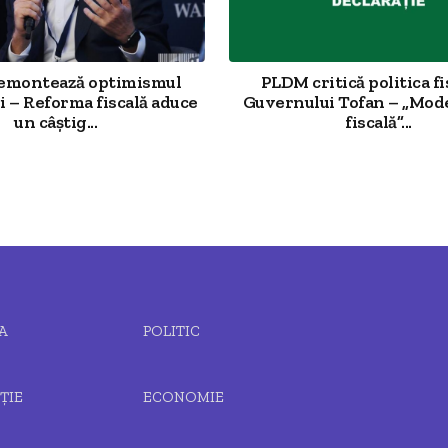
demontează optimismul
PLDM critică politica fi
 – Reforma fiscală aduce
Guvernului Tofan – „Mod
un câștig...
fiscală”...
A
POLITIC
ȚIE
ECONOMIE