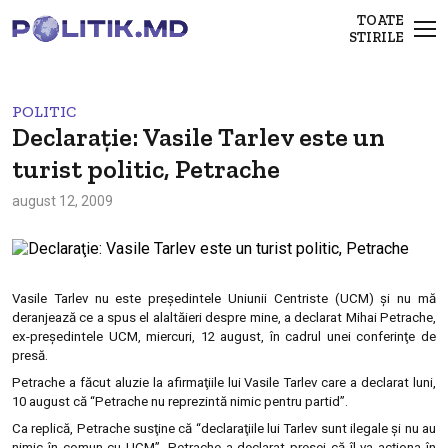
TOATE
STIRILE
POLITIC
Declaraţie: Vasile Tarlev este un
turist politic, Petrache
august 12, 2009
Vasile Tarlev nu este preşedintele Uniunii Centriste (UCM) şi nu mă
deranjează ce a spus el alaltăieri despre mine, a declarat Mihai Petrache,
ex-preşedintele UCM, miercuri, 12 august, în cadrul unei conferinţe de
presă.
Petrache a făcut aluzie la afirmaţiile lui Vasile Tarlev care a declarat luni,
10 august că “Petrache nu reprezintă nimic pentru partid”.
Ca replică, Petrache susţine că “declaraţiile lui Tarlev sunt ilegale şi nu au
nimic în comun cu UCM”. Petrache a declarat presei că îl va acţiona în