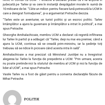
judecată pe Tarlev şi va cere în instanţă despăgubiri morale în sumă de
10 milioane de lei. “Câte un milion pentru fiecare lună petrecută la UCM în
care a denigrat formaţiunea”, şi-a argumentat Petrache decizia.
“Tarlev este un aventurier, un turist politic şi un escroc politic. Tarlev
întâmplător a ajuns la guvernare şi întâmplător a intrat în politică”, a mai
spus Petrache.
Gheorghe Amihalachioaie, membru UCM a declarat că regretă infiltrarea
lui Tarlev în partid şi a adăugat că “Tarlev, deşi nu mai era premier, când a
ajuns la UCM, continua să se creadă prim-ministru, iar la şedinţe toţi
trebuiau să se ridice în picioare când acesta intra în sală”.
Amihalachioaie a mai precizat că Ministerul Justiţiei nu a înregistrat
alegerea lui Tarlev la funcţia de preşedinte a UCM. “Prin urmare, acesta
nu poate pretinde nici la statutul de membru al UCM şi nici la funcţia de
lider al UCM”, a mai spus Petrache.
Vasile Tarlev nu a fost de găsit pentru a comenta declaraţiile făcute de
Mihai Petrache.
POLITIK