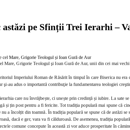
c astăzi pe Sfinții Trei Ierarhi – 
e cel Mare, Grigorie Teologul şi Ioan Gură de Aur, unii din cei mai vechi
 teritoriul Imperiului Roman de Răsărit în timpul în care Biserica nu era de
r şi-au adus o importantă contribuţie la fundamentarea teologiei creştin
erarhia care nu învrăjbește, ci unește prin credință și iubire. La sate se
agă și țin post pentru a fi fericite. Tot tradiția populară mai spune că ci
 nu a încolțit din toamnă. În tradiția populară se spune că de astăzi se
roasă, dacă e ger, vara va fi călduroasă. De asemenea, tradiția populară
oiectele comune concepute în această zi vor aduce prosperitate în căminu