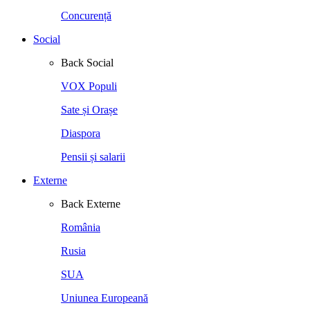
Concurență
Social
Back
Social
VOX Populi
Sate și Orașe
Diaspora
Pensii și salarii
Externe
Back
Externe
România
Rusia
SUA
Uniunea Europeană