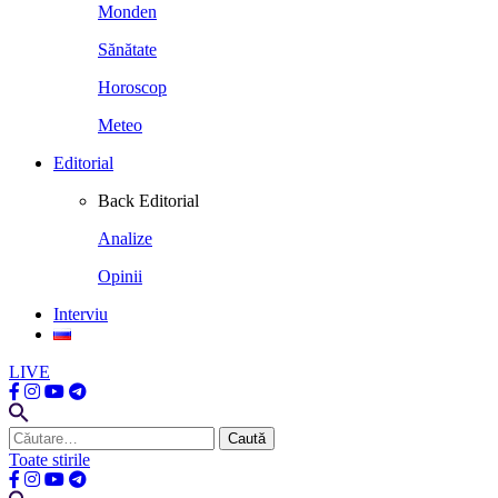
Monden
Sănătate
Horoscop
Meteo
Editorial
Back
Editorial
Analize
Opinii
Interviu
LIVE
Caută
după:
Toate stirile