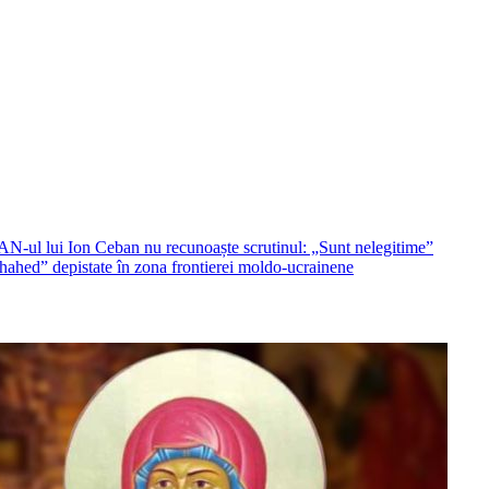
MAN-ul lui Ion Ceban nu recunoaște scrutinul: „Sunt nelegitime”
„Shahed” depistate în zona frontierei moldo-ucrainene