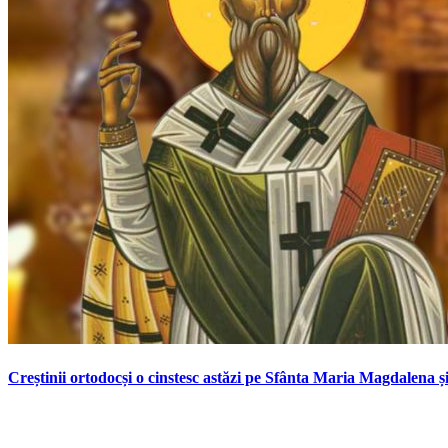
Creștinii ortodocși o cinstesc astăzi pe Sfânta Maria Magdalena și.