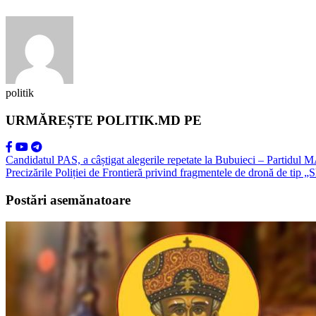
politik
URMĂREȘTE POLITIK.MD PE
Candidatul PAS, a câștigat alegerile repetate la Bubuieci – Partidul 
Precizările Poliției de Frontieră privind fragmentele de dronă de tip 
Postări asemănatoare