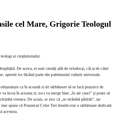
Vasile cel Mare, Grigorie Teologul
 teologi ai creştinismului.
spărţită. De aceea, ei sunt cinstiţi atât de ortodocşi, cât şi de către
e, operele lor făcând parte din patrimoniul culturii universale.
 obișnuiește ca în această zi de sărbătoare să se facă praznice de
ne va lucra în aceasta zi, nu-i va merge bine „în ale casei” și poate să
 schimbă vremea. De acum, se zice că „se strâmbă pârtiile”, iar
 mai spune că Praznicul Celor Trei Ierarhi este o sărbătoare dedicată
l acestora.