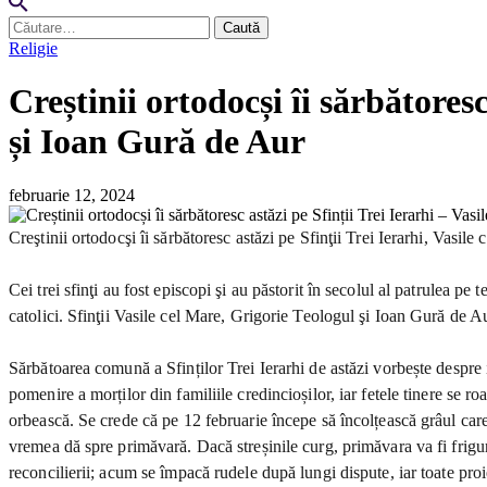
Caută
după:
Religie
Creștinii ortodocși îi sărbătores
și Ioan Gură de Aur
februarie 12, 2024
Creştinii ortodocşi îi sărbătoresc astăzi pe Sfinţii Trei Ierarhi, Vasil
Cei trei sfinţi au fost episcopi şi au păstorit în secolul al patrulea pe
catolici. Sfinţii Vasile cel Mare, Grigorie Teologul şi Ioan Gură de Au
Sărbătoarea comună a Sfinților Trei Ierarhi de astăzi vorbește despre i
pomenire a morților din familiile credincioșilor, iar fetele tinere se ro
orbească. Se crede că pe 12 februarie începe să încolțească grâul care
vremea dă spre primăvară. Dacă streșinile curg, primăvara va fi frigu
reconcilierii; acum se împacă rudele după lungi dispute, iar toate pr