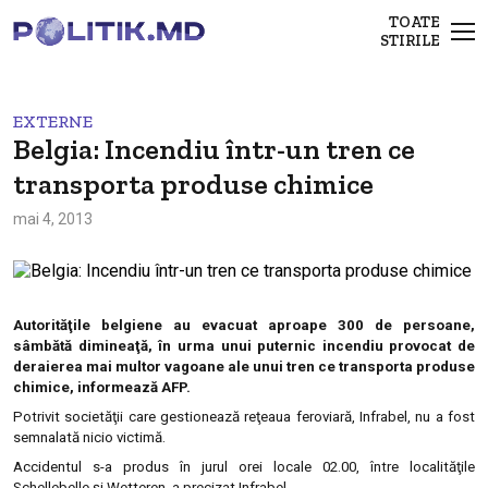
TOATE
STIRILE
EXTERNE
Belgia: Incendiu într-un tren ce
transporta produse chimice
mai 4, 2013
Autorităţile belgiene au evacuat aproape 300 de persoane,
sâmbătă dimineaţă, în urma unui puternic incendiu provocat de
deraierea mai multor vagoane ale unui tren ce transporta produse
chimice, informează AFP.
Potrivit societăţii care gestionează reţeaua feroviară, Infrabel, nu a fost
semnalată nicio victimă.
Accidentul s-a produs în jurul orei locale 02.00, între localităţile
Schellebelle şi Wetteren, a precizat Infrabel.