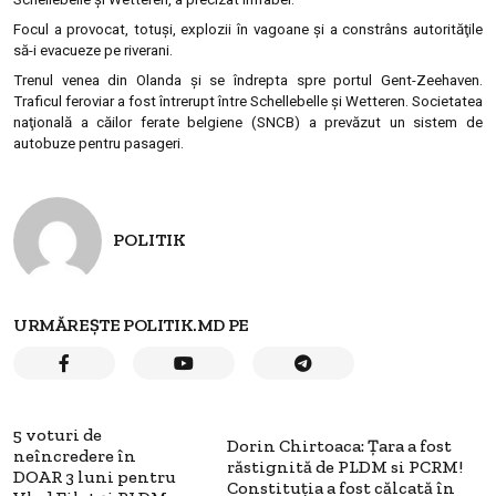
Focul a provocat, totuşi, explozii în vagoane şi a constrâns autorităţile
să-i evacueze pe riverani.
Trenul venea din Olanda şi se îndrepta spre portul Gent-Zeehaven.
Traficul feroviar a fost întrerupt între Schellebelle şi Wetteren. Societatea
naţională a căilor ferate belgiene (SNCB) a prevăzut un sistem de
autobuze pentru pasageri.
POLITIK
URMĂREȘTE POLITIK.MD PE
5 voturi de
Dorin Chirtoaca: Țara a fost
neîncredere în
răstignită de PLDM si PCRM!
DOAR 3 luni pentru
Constituţia a fost călcată în