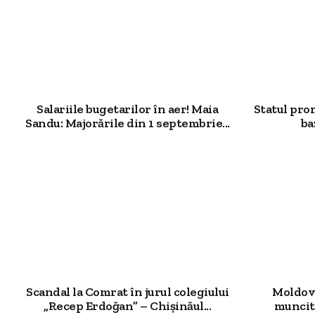
Salariile bugetarilor în aer! Maia
Statul pro
Sandu: Majorările din 1 septembrie...
ba
Scandal la Comrat în jurul colegiului
Moldova
„Recep Erdoğan” – Chișinăul...
muncit