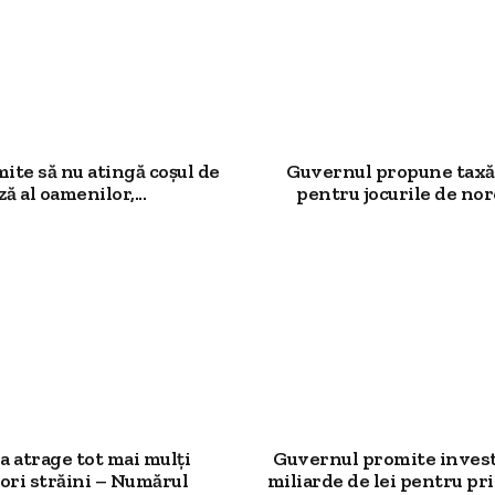
mite să nu atingă coșul de
Guvernul propune taxă
ză al oamenilor,...
pentru jocurile de noro
 atrage tot mai mulți
Guvernul promite investi
ori străini – Numărul
miliarde de lei pentru prim