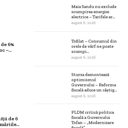
Maia Sandu nu exclude
scumpirea energiei
electrice – Tarifele ar...
august 6, 2026
Tofilat – Consumul din
 de 6%
orele de vârf ne poate
c –...
scumpi...
august 6, 2026
Sturza demontează
optimismul
Guvernului – Reforma
fiscală aduce un câștig...
august 6, 2026
PLDM critică politica
fiscală a Guvernului
ții de 6
Tofan – „Modernizare
ăriile...
fiscală”...