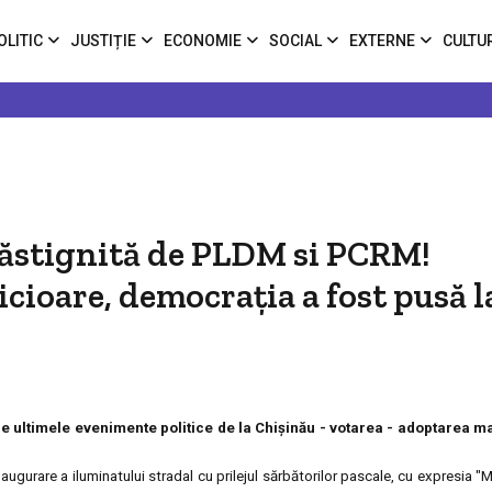
OLITIC
JUSTIȚIE
ECONOMIE
SOCIAL
EXTERNE
CULTU
 răstignită de PLDM si PCRM!
icioare, democraţia a fost pusă l
 de ultimele evenimente politice de la Chişinău - votarea - adoptarea ma
augurare a iluminatului stradal cu prilejul sărbătorilor pascale, cu expresia 