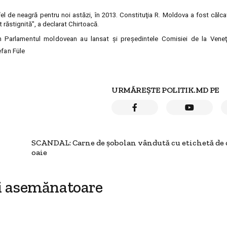
el de neagră pentru noi astăzi, în 2013. Constituţia R. Moldova a fost călcat
 răstignită", a declarat Chirtoacă.
 în Parlamentul moldovean au lansat şi preşedintele Comisiei de la Veneţi
efan Füle
URMĂREȘTE POLITIK.MD PE
SCANDAL: Carne de şobolan vândută cu etichetă de 
oaie
i asemănatoare