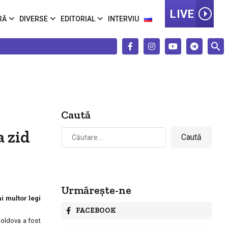
LIVE
RĂ
DIVERSE
EDITORIAL
INTERVIU
Caută
Caută
a zid
după:
Urmărește-ne
i multor legi
FACEBOOK
"Moldova a fost