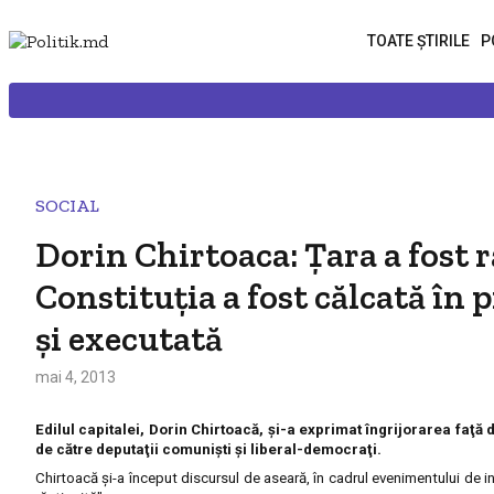
TOATE ȘTIRILE
P
SOCIAL
Dorin Chirtoaca: Țara a fost
Constituţia a fost călcată în p
şi executată
mai 4, 2013
Edilul capitalei, Dorin Chirtoacă, şi-a exprimat îngrijorarea faţă
de către deputaţii comunişti şi liberal-democraţi.
Chirtoacă şi-a început discursul de aseară, în cadrul evenimentului de in