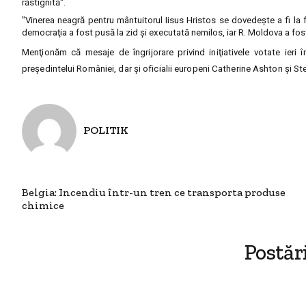
răstignită".
"Vinerea neagră pentru mântuitorul Iisus Hristos se dovedeşte a fi la f
democraţia a fost pusă la zid şi executată nemilos, iar R. Moldova a fost
Menţionăm că mesaje de îngrijorare privind iniţiativele votate ieri
preşedintelui României, dar şi oficialii europeni Catherine Ashton şi St
POLITIK
Belgia: Incendiu într-un tren ce transporta produse
chimice
Postăr