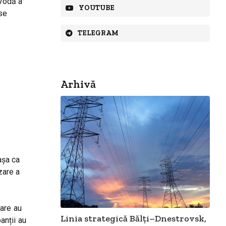
 Vodă a
YOUTUBE
-se
TELEGRAM
Arhivă
așa ca
zare a
care au
Linia strategică Bălți–Dnestrovsk,
anții au