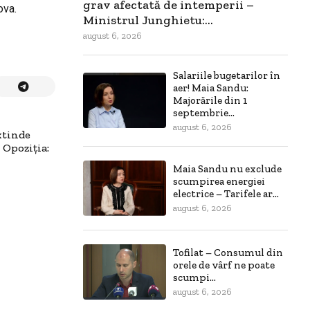
grav afectată de intemperii –
ova.
Ministrul Junghietu:...
august 6, 2026
Salariile bugetarilor în
aer! Maia Sandu:
Majorările din 1
septembrie...
august 6, 2026
xtinde
– Opoziția:
Maia Sandu nu exclude
scumpirea energiei
electrice – Tarifele ar...
august 6, 2026
Tofilat – Consumul din
orele de vârf ne poate
scumpi...
august 6, 2026