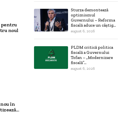
Sturza demontează
optimismul
Guvernului – Reforma
i pentru
fiscală aduce un câștig...
tru noul
august 6, 2026
PLDM critică politica
fiscală a Guvernului
Tofan – „Modernizare
fiscală”...
august 6, 2026
 nou în
izează...