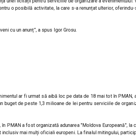
nța unei licitații pentru serviciile de organizare a evenimentului.
tru o posibilă activitate, la care s-a renunțat ulterior, oferindu
veni cu un anunț”, a spus Igor Grosu.
venimentul ar fi urmat să aibă loc pe data de 18 mai tot în PMAN, 
 un buget de peste 1,3 milioane de lei pentru serviciile de organi
du, în PMAN a fost organizată adunarea "Moldova Europeană", la 
nclusiv mai mulți oficiali europeni. La finalul mitingului, particip