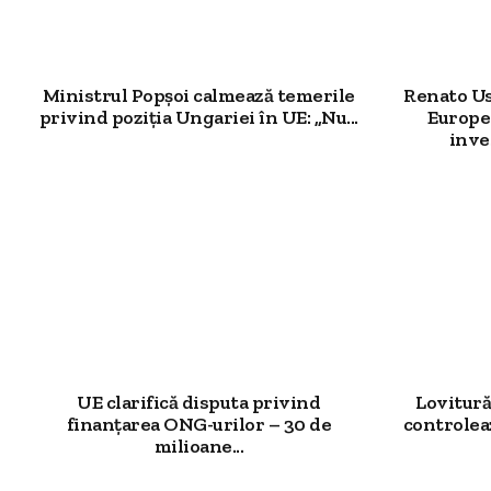
Ministrul Popșoi calmează temerile
Renato Us
privind poziția Ungariei în UE: „Nu...
Europea
inves
UE clarifică disputa privind
Lovitur
finanțarea ONG-urilor – 30 de
controlea
milioane...