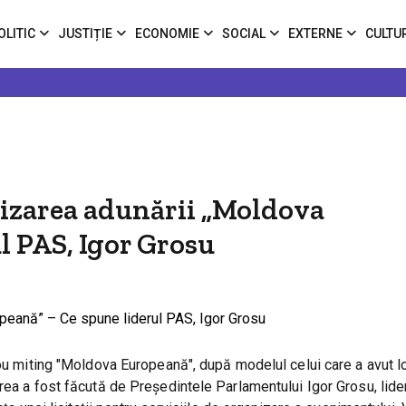
OLITIC
JUSTIȚIE
ECONOMIE
SOCIAL
EXTERNE
CULTU
nizarea adunării „Moldova
l PAS, Igor Grosu
nou miting "Moldova Europeană", după modelul celui care a avut l
rea a fost făcută de Președintele Parlamentului Igor Grosu, lid