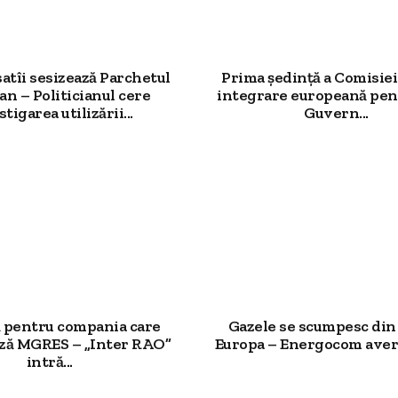
atîi sesizează Parchetul
Prima ședință a Comisie
n – Politicianul cere
integrare europeană pen
tigarea utilizării...
Guvern...
ă pentru compania care
Gazele se scumpesc din
ză MGRES – „Inter RAO”
Europa – Energocom avert
intră...