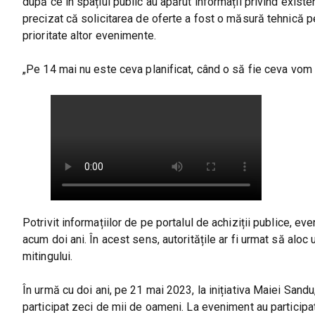
după ce în spațiul public au apărut informații privind existe
precizat că solicitarea de oferte a fost o măsură tehnică pen
prioritate altor evenimente.
„Pe 14 mai nu este ceva planificat, când o să fie ceva vom 
Potrivit informațiilor de pe portalul de achiziții publice, e
acum doi ani. În acest sens, autoritățile ar fi urmat să aloc
mitingului.
În urmă cu doi ani, pe 21 mai 2023, la inițiativa Maiei San
participat zeci de mii de oameni. La eveniment au participat i