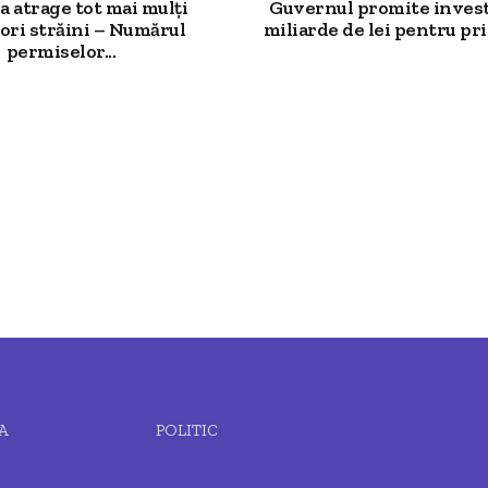
 atrage tot mai mulți
Guvernul promite investi
ori străini – Numărul
miliarde de lei pentru prim
permiselor...
A
POLITIC