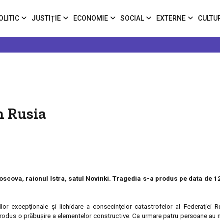
OLITIC
JUSTIȚIE
ECONOMIE
SOCIAL
EXTERNE
CULTU
n Rusia
oscova, raionul Istra, satul Novinki. Tragedia s-a produs pe data de 
ţiilor excepţionale şi lichidare a consecinţelor catastrofelor al Federaţiei R
-a produs o prăbuşire a elementelor constructive. Ca urmare patru persoane au m