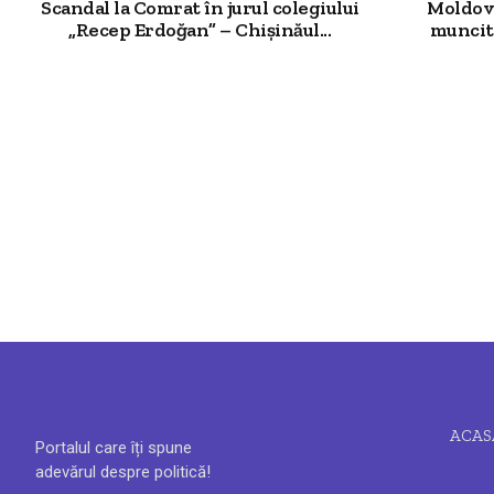
Scandal la Comrat în jurul colegiului
Moldova
„Recep Erdoğan” – Chișinăul...
muncit
ACAS
Portalul care îți spune
adevărul despre politică!