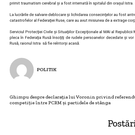
primit traumatism cerebral şi a fost internată în spitalul din oraşul Istra.
La lucrările de salvare-deblocare şi lichidarea consecinţelor au fost antren
catastrofelor al Federaţiei Ruse, care au avut misiunea de a extrage corp
Serviciul Protecţiei Civile şi Situaţiilor Excepţionale al MAI al Republic
pleca în Federaţia Rusă însoţiţi de rudele persoanelor decedate şi vor
Rusă, raionul Istra să fie reîntorşi acasă.
POLITIK
Ghimpu despre declarația lui Voronin privind referend
competiţie între PCRM și partidele de stânga
Postăr