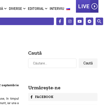
LIVE
RĂ
DIVERSE
EDITORIAL
INTERVIU
Caută
Caută
după:
12 septembrie
Urmărește-ne
FACEBOOK
use, în timpul
urit, iar una a