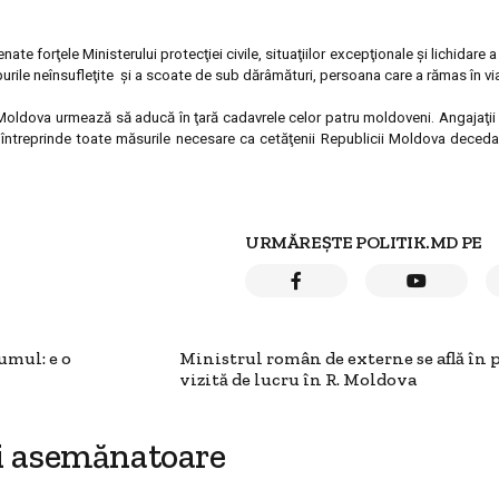
ate forţele Ministerului protecţiei civile, situaţiilor excepţionale şi lichidare 
urile neînsufleţite şi a scoate de sub dărâmături, persoana care a rămas în via
ii Moldova urmează să aducă în ţară cadavrele celor patru moldoveni. Angajaţii 
 întreprinde toate măsurile necesare ca cetăţenii Republicii Moldova decedaţ
URMĂREȘTE POLITIK.MD PE
umul: e o
Ministrul român de externe se află în 
vizită de lucru în R. Moldova
i asemănatoare