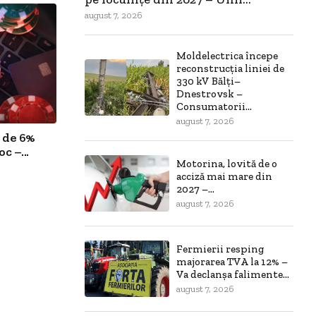
august 7, 2026
Moldelectrica începe
reconstrucția liniei de
330 kV Bălți–
Dnestrovsk –
Consumatorii...
august 7, 2026
 de 6%
c –...
Motorina, lovită de o
acciză mai mare din
2027 –...
august 7, 2026
Fermierii resping
majorarea TVA la 12% –
Va declanșa falimente...
august 7, 2026