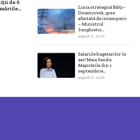
ții de 6
Linia strategică Bălți–
ăriile...
Dnestrovsk, grav
afectată de intemperii
– Ministrul
Junghietu:...
august 6, 2026
Salariile bugetarilor în
aer! Maia Sandu:
Majorările din 1
septembrie...
august 6, 2026