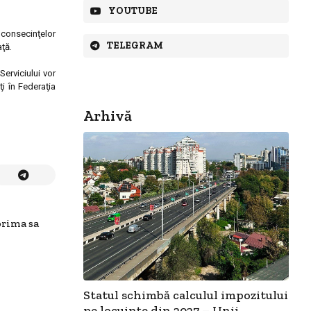
YOUTUBE
a consecinţelor
TELEGRAM
ţă.
Serviciului vor
i în Federaţia
Arhivă
prima sa
Statul schimbă calculul impozitului
pe locuințe din 2027 – Unii...