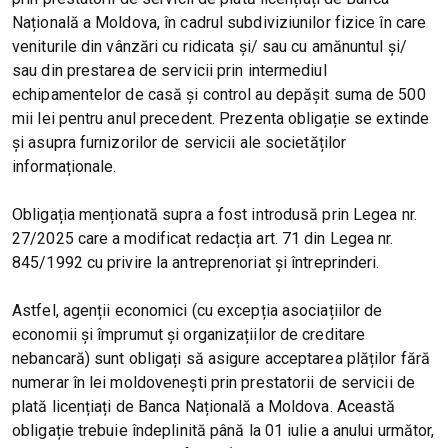
Națională a Moldova, în cadrul subdiviziunilor fizice în care
veniturile din vânzări cu ridicata și/ sau cu amănuntul și/
sau din prestarea de servicii prin intermediul
echipamentelor de casă și control au depășit suma de 500
mii lei pentru anul precedent. Prezenta obligație se extinde
și asupra furnizorilor de servicii ale societăților
informaționale.
Obligația menționată supra a fost introdusă prin Legea nr.
27/2025 care a modificat redacția art. 71 din Legea nr.
845/1992 cu privire la antreprenoriat și întreprinderi.
Astfel, agenții economici (cu excepția asociațiilor de
economii și împrumut și organizațiilor de creditare
nebancară) sunt obligați să asigure acceptarea plăților fără
numerar în lei moldovenești prin prestatorii de servicii de
plată licențiați de Banca Națională a Moldova. Această
obligație trebuie îndeplinită până la 01 iulie a anului următor,