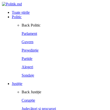
Toate știrile
Politic
Back
Politic
Parlament
Guvern
Președinție
Partide
Alegeri
Sondaje
Justiție
Back
Justiție
Corupție
Judecători și procurori