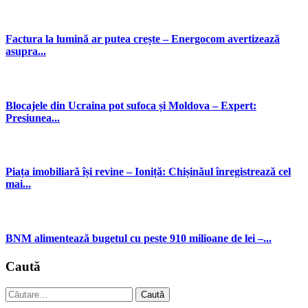
Factura la lumină ar putea crește – Energocom avertizează
asupra...
Blocajele din Ucraina pot sufoca și Moldova – Expert:
Presiunea...
Piața imobiliară își revine – Ioniță: Chișinăul înregistrează cel
mai...
BNM alimentează bugetul cu peste 910 milioane de lei –...
Caută
Caută
după: