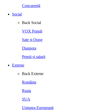
Concurență
Social
Back
Social
VOX Populi
Sate și Orașe
Diaspora
Pensii și salarii
Externe
Back
Externe
România
Rusia
SUA
Uniunea Europeană