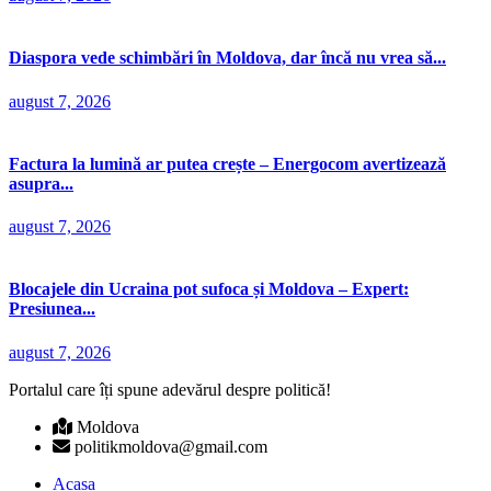
Diaspora vede schimbări în Moldova, dar încă nu vrea să...
august 7, 2026
Factura la lumină ar putea crește – Energocom avertizează
asupra...
august 7, 2026
Blocajele din Ucraina pot sufoca și Moldova – Expert:
Presiunea...
august 7, 2026
Portalul care îți spune adevărul despre politică!
Moldova
politikmoldova@gmail.com
Acasa