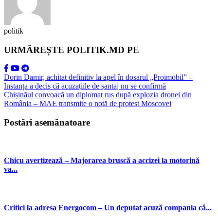
politik
URMĂREȘTE POLITIK.MD PE
Dorin Damir, achitat definitiv la apel în dosarul „Proimobil” –
Instanța a decis că acuzațiile de șantaj nu se confirmă
Chișinăul convoacă un diplomat rus după explozia dronei din
România – MAE transmite o notă de protest Moscovei
Postări asemănatoare
Chicu avertizează – Majorarea bruscă a accizei la motorină
va...
Critici la adresa Energocom – Un deputat acuză compania că...