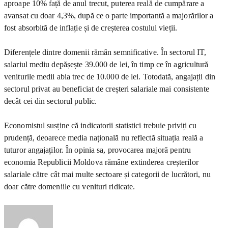
aproape 10% față de anul trecut, puterea reală de cumpărare a
avansat cu doar 4,3%, după ce o parte importantă a majorărilor a
fost absorbită de inflație și de creșterea costului vieții.
Diferențele dintre domenii rămân semnificative. În sectorul IT,
salariul mediu depășește 39.000 de lei, în timp ce în agricultură
veniturile medii abia trec de 10.000 de lei. Totodată, angajații din
sectorul privat au beneficiat de creșteri salariale mai consistente
decât cei din sectorul public.
Economistul susține că indicatorii statistici trebuie priviți cu
prudență, deoarece media națională nu reflectă situația reală a
tuturor angajaților. În opinia sa, provocarea majoră pentru
economia Republicii Moldova rămâne extinderea creșterilor
salariale către cât mai multe sectoare și categorii de lucrători, nu
doar către domeniile cu venituri ridicate.