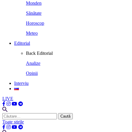
Monden
Sănătate
Horoscop
Meteo
Editorial
Back
Editorial
Analize
Opinii
Interviu
LIVE
Caută
după:
Toate stirile