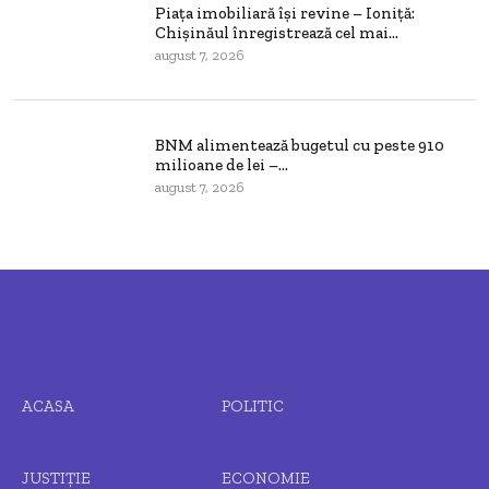
Piața imobiliară își revine – Ioniță:
Chișinăul înregistrează cel mai...
august 7, 2026
BNM alimentează bugetul cu peste 910
milioane de lei –...
august 7, 2026
ACASA
POLITIC
JUSTIȚIE
ECONOMIE