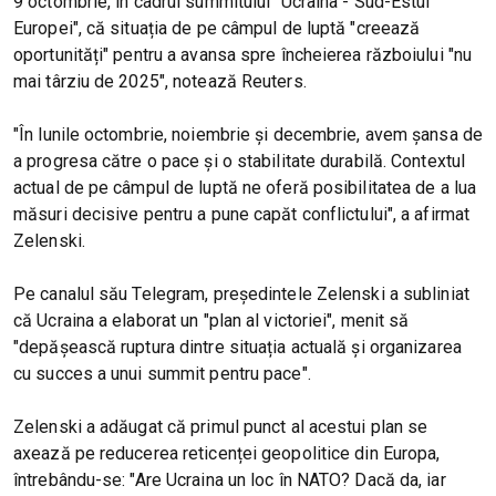
9 octombrie, în cadrul summitului "Ucraina - Sud-Estul
Europei", că situația de pe câmpul de luptă "creează
oportunități" pentru a avansa spre încheierea războiului "nu
mai târziu de 2025", notează Reuters.
"În lunile octombrie, noiembrie și decembrie, avem șansa de
a progresa către o pace și o stabilitate durabilă. Contextul
actual de pe câmpul de luptă ne oferă posibilitatea de a lua
măsuri decisive pentru a pune capăt conflictului", a afirmat
Zelenski.
Pe canalul său Telegram, președintele Zelenski a subliniat
că Ucraina a elaborat un "plan al victoriei", menit să
"depășească ruptura dintre situația actuală și organizarea
cu succes a unui summit pentru pace".
Zelenski a adăugat că primul punct al acestui plan se
axează pe reducerea reticenței geopolitice din Europa,
întrebându-se: "Are Ucraina un loc în NATO? Dacă da, iar