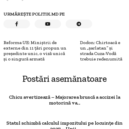
URMĂREȘTE POLITIK.MD PE
Reforma UE: Miniştrii de
Dodon: Chirtoacă e
externe din 11 ţări propun un
un „șarlatan” și
preşedinte unic, o viză unică
strada Cuza-Vodă
şi o singură armată
trebuie redenumită
Postări asemănatoare
Chicu avertizează – Majorarea bruscă a accizei la
motorină va...
Statul schimbă calculul impozitului pe locuințe din
2027 – Unii...