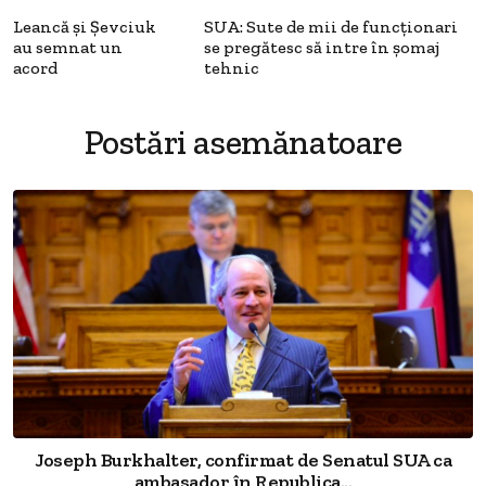
Leancă şi Şevciuk
SUA: Sute de mii de funcționari
au semnat un
se pregătesc să intre în șomaj
acord
tehnic
Postări asemănatoare
Joseph Burkhalter, confirmat de Senatul SUA ca
ambasador în Republica...