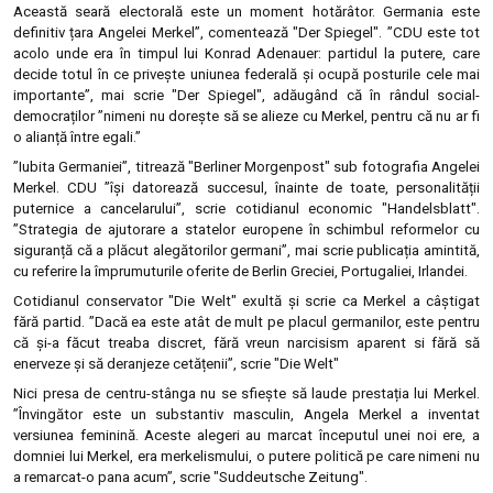
Această seară electorală este un moment hotărâtor. Germania este
definitiv țara Angelei Merkel”, comentează "Der Spiegel". ”CDU este tot
acolo unde era în timpul lui Konrad Adenauer: partidul la putere, care
decide totul în ce privește uniunea federală și ocupă posturile cele mai
importante”, mai scrie "Der Spiegel", adăugând că în rândul social-
democraților ”nimeni nu dorește să se alieze cu Merkel, pentru că nu ar fi
o alianță între egali.”
”Iubita Germaniei”, titrează "Berliner Morgenpost" sub fotografia Angelei
Merkel. CDU ”își datorează succesul, înainte de toate, personalității
puternice a cancelarului”, scrie cotidianul economic "Handelsblatt".
”Strategia de ajutorare a statelor europene în schimbul reformelor cu
siguranță că a plăcut alegătorilor germani”, mai scrie publicația amintită,
cu referire la împrumuturile oferite de Berlin Greciei, Portugaliei, Irlandei.
Cotidianul conservator "Die Welt" exultă și scrie ca Merkel a câștigat
fără partid. ”Dacă ea este atât de mult pe placul germanilor, este pentru
că și-a făcut treaba discret, fără vreun narcisism aparent si fără să
enerveze și să deranjeze cetățenii”, scrie "Die Welt"
Nici presa de centru-stânga nu se sfiește să laude prestația lui Merkel.
”Învingător este un substantiv masculin, Angela Merkel a inventat
versiunea feminină. Aceste alegeri au marcat începutul unei noi ere, a
domniei lui Merkel, era merkelismului, o putere politică pe care nimeni nu
a remarcat-o pana acum”, scrie "Suddeutsche Zeitung".