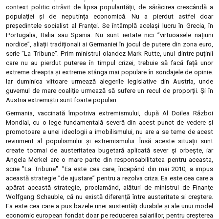
context politic otrăvit de lipsa popularității, de sărăcirea crescândă a
populației și de neputința economică. Nu a pierdut astfel doar
președintele socialist al Franței. Se întâmplă același lucru în Grecia, în
Portugalia, Italia sau Spania. Nu sunt iertate nici ”virtuoasele națiuni
nordice”, aliații tradiționali ai Germaniei în jocul de putere din zona euro,
scrie "La Tribune". Prim-ministrul olandez Mark Rutte, unul dintre puținii
care nu au pierdut puterea în timpul crizei, trebuie să facă față unor
extreme dreapta și extreme stânga mai populare în sondajele de opinie.
Iar duminica viitoare urmează alegerile legislative din Austria, unde
guvernul de mare coaliție urmează să sufere un recul de proporții.
Și în
Austria extremiștii sunt foarte populari.
Germania, vaccinată împotriva extremismului, după Al Doilea Război
Mondial, cu o lege fundamentală severă din acest punct de vedere și
promotoare a unei ideologii a imobilismului, nu are a se teme de acest
reviriment al populismului și extremismului. Însă aceste situații sunt
create tocmai de austeritatea bugetară aplicată sever și orbește, iar
Angela Merkel are o mare parte din responsabilitatea pentru aceasta,
scrie "La Tribune". ”Ea este cea care, începând din mai 2010, a impus
această strategie ”de ajustare” pentru a rezolva criza. Ea este cea care a
apărat această strategie, proclamând, alături de ministrul de Finanțe
Wolfgang Schauble, că nu există diferență între austeritate si creștere.
Ea este cea care a pus bazele unei austerități durabile și ale unui model
economic european fondat doar pe reducerea salariilor, pentru creșterea