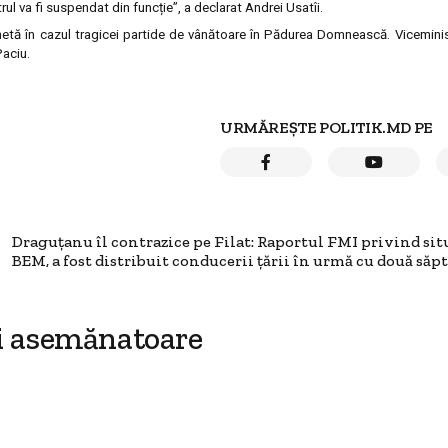
trul va fi suspendat din funcție”, a declarat Andrei Usatîi.
tă în cazul tragicei partide de vânătoare în Pădurea Domnească. Viceministr
Paciu.
URMĂREȘTE POLITIK.MD PE
Draguțanu îl contrazice pe Filat: Raportul FMI privind situ
BEM, a fost distribuit conducerii ţării în urmă cu două să
i asemănatoare