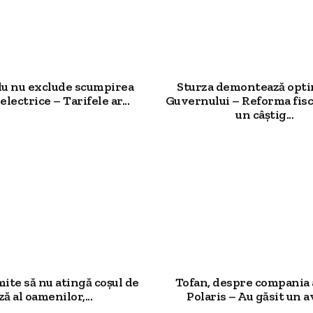
u nu exclude scumpirea
Sturza demontează opt
electrice – Tarifele ar...
Guvernului – Reforma fisc
un câștig...
mite să nu atingă coșul de
Tofan, despre compania 
ză al oamenilor,...
Polaris – Au găsit un av