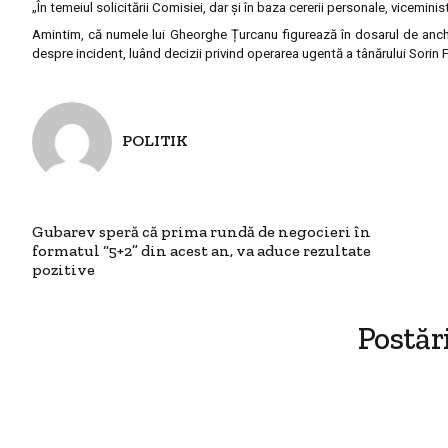
„În temeiul solicitării Comisiei, dar și în baza cererii personale, viceminis
Amintim, că numele lui Gheorghe Țurcanu figurează în dosarul de anche
despre incident, luând decizii privind operarea ugentă a tânărului Sorin 
POLITIK
Gubarev speră că prima rundă de negocieri în
formatul “5+2” din acest an, va aduce rezultate
pozitive
Postăr