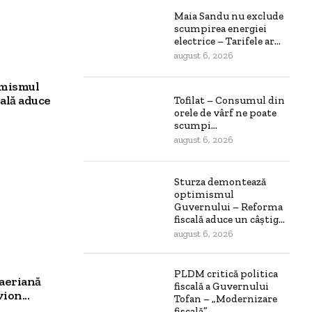
Maia Sandu nu exclude
scumpirea energiei
electrice – Tarifele ar...
august 6, 2026
imismul
ală aduce
Tofilat – Consumul din
orele de vârf ne poate
scumpi...
august 6, 2026
Sturza demontează
optimismul
Guvernului – Reforma
fiscală aduce un câștig...
august 6, 2026
PLDM critică politica
aeriană
fiscală a Guvernului
ion...
Tofan – „Modernizare
fiscală”...