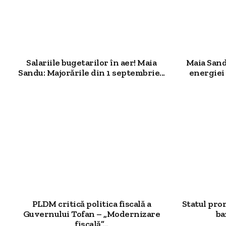
Salariile bugetarilor în aer! Maia
Maia Sand
Sandu: Majorările din 1 septembrie...
energiei 
PLDM critică politica fiscală a
Statul pro
Guvernului Tofan – „Modernizare
ba
fiscală”...