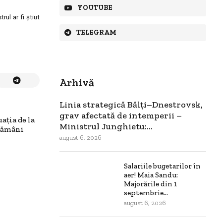
YOUTUBE
ul ar fi știut
TELEGRAM
Arhivă
Linia strategică Bălți–Dnestrovsk,
grav afectată de intemperii –
aţia de la
Ministrul Junghietu:...
ptămâni
august 6, 2026
Salariile bugetarilor în
aer! Maia Sandu:
Majorările din 1
septembrie...
august 6, 2026