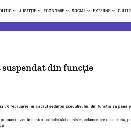
OLITIC
JUSTIȚIE
ECONOMIE
SOCIAL
EXTERNE
CULTU
t suspendat din funcție
i, 6 februarie, în cadrul ședinței Executivului, din funcția sa până 
ă propunere vine în contextual solicitării comisiei parlamentare de ancheta, p
că.