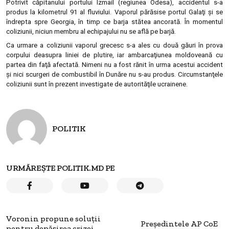
Potrivit căpitanului portului Izmail (regiunea Odesa), accidentul s-a
produs la kilometrul 91 al fluviului. Vaporul părăsise portul Galaţi şi se
îndrepta spre Georgia, în timp ce barja stătea ancorată. În momentul
coliziunii, niciun membru al echipajului nu se află pe barjă.
Ca urmare a coliziunii vaporul grecesc s-a ales cu două găuri în prova
corpului deasupra liniei de plutire, iar ambarcaţiunea moldoveană cu
partea din faţă afectată. Nimeni nu a fost rănit în urma acestui accident
şi nici scurgeri de combustibil în Dunăre nu s-au produs. Circumstanţele
coliziunii sunt în prezent investigate de autorităţile ucrainene.
POLITIK
URMĂREȘTE POLITIK.MD PE
Voronin propune soluţii
Preşedintele AP CoE
pentru depăşirea crizei