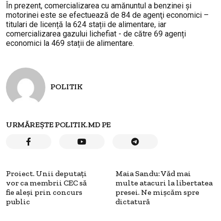
În prezent, comercializarea cu amănuntul a benzinei și
motorinei este se efectuează de 84 de agenţi economici –
titulari de licență la 624 stații de alimentare, iar
comercializarea gazului lichefiat - de către 69 agenți
economici la 469 stații de alimentare.
POLITIK
URMĂREȘTE POLITIK.MD PE
Proiect. Unii deputați
Maia Sandu: Văd mai
vor ca membrii CEC să
multe atacuri la libertatea
fie aleși prin concurs
presei. Ne mișcăm spre
public
dictatură