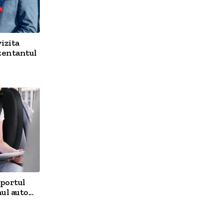
izita
zentantul
sportul
l auto...