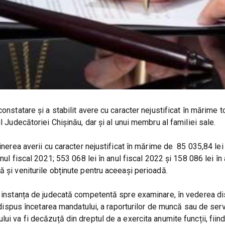
onstatare și a stabilit avere cu caracter nejustificat în mărime t
l Judecătoriei Chișinău, dar şi al unui membru al familiei sale.
inerea averii cu caracter nejustificat în mărime de 85 035,84 lei 
nul fiscal 2021; 553 068 lei în anul fiscal 2022 şi 158 086 lei în 
ă și veniturile obținute pentru aceeași perioadă.
în instanța de judecată competentă spre examinare, în vederea di
a dispus încetarea mandatului, a raporturilor de muncă sau de serv
i va fi decăzuță din dreptul de a exercita anumite funcții, fiind