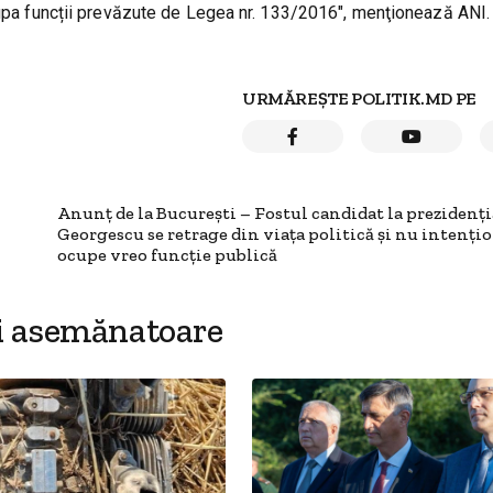
ocupa funcții prevăzute de Legea nr. 133/2016", menţionează ANI.
URMĂREȘTE POLITIK.MD PE
Anunț de la București – Fostul candidat la prezidenți
Georgescu se retrage din viața politică și nu intențio
ocupe vreo funcție publică
i asemănatoare