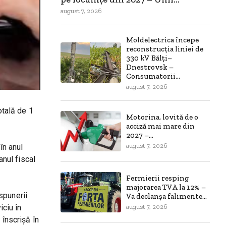
august 7, 2026
Moldelectrica începe
reconstrucția liniei de
330 kV Bălți–
Dnestrovsk –
Consumatorii...
august 7, 2026
otală de 1
Motorina, lovită de o
acciză mai mare din
2027 –...
august 7, 2026
în anul
anul fiscal
Fermierii resping
majorarea TVA la 12% –
spunerii
Va declanșa falimente...
august 7, 2026
iciu în
 înscrișă în