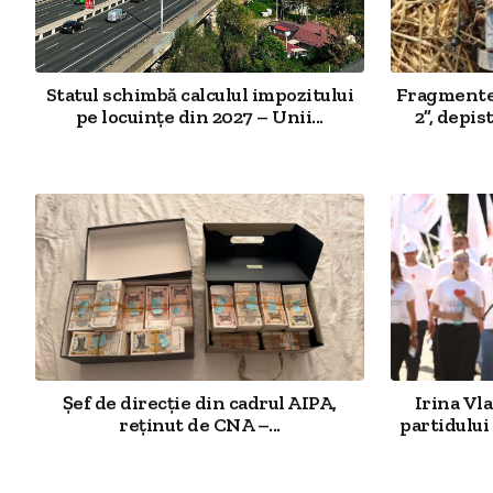
Statul schimbă calculul impozitului
Fragmente 
pe locuințe din 2027 – Unii...
2”, depis
Șef de direcție din cadrul AIPA,
Irina Vl
reținut de CNA –...
partidului