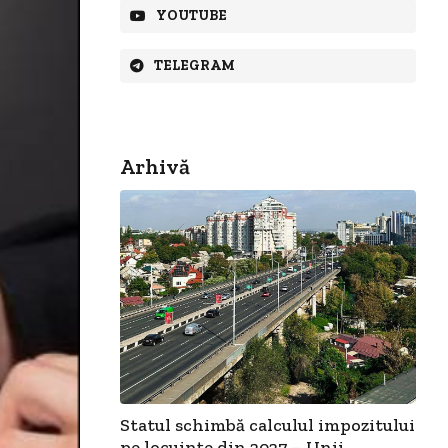
YOUTUBE
TELEGRAM
Arhivă
Statul schimbă calculul impozitului
pe locuințe din 2027 – Unii...