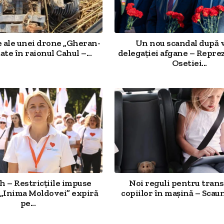
ale unei drone „Gheran-
Un nou scandal după v
tate în raionul Cahul –...
delegației afgane – Repre
Osetiei...
ah – Restricțiile impuse
Noi reguli pentru tran
 „Inima Moldovei” expiră
copiilor în mașină – Scaunu
pe...