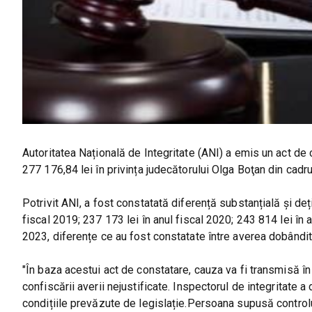
Autoritatea Națională de Integritate (ANI) a emis un act de c
277 176,84 lei în privința judecătorului Olga Boţan din cadru
Potrivit ANI, a fost constatată diferență substanțială și deț
fiscal 2019; 237 173 lei în anul fiscal 2020; 243 814 lei în a
2023, diferențe ce au fost constatate între averea dobândit
"În baza acestui act de constatare, cauza va fi transmisă 
confiscării averii nejustificate. Inspectorul de integritate 
condițiile prevăzute de legislație.Persoana supusă controlulu