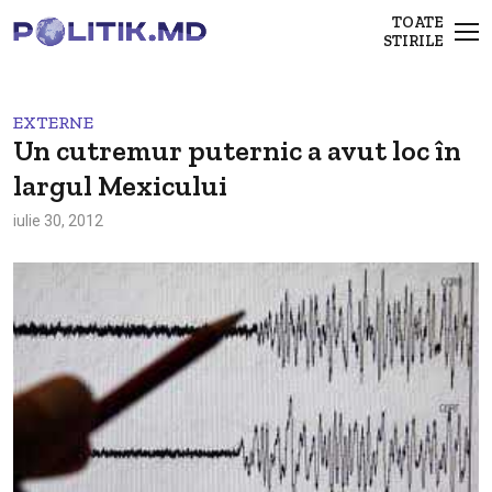
TOATE
STIRILE
EXTERNE
Un cutremur puternic a avut loc în
largul Mexicului
iulie 30, 2012