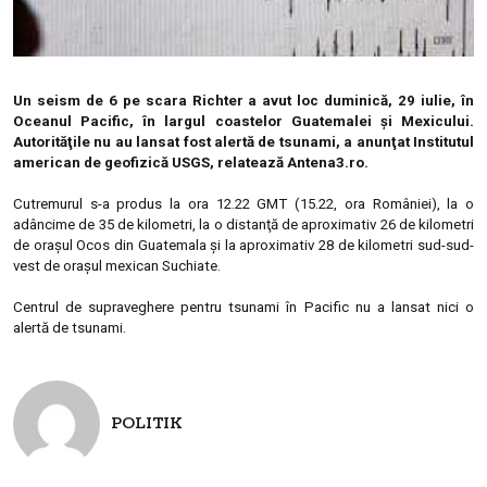
Un seism de 6 pe scara Richter a avut loc duminică, 29 iulie, în
Oceanul Pacific, în largul coastelor Guatemalei şi Mexicului.
Autorităţile nu au lansat fost alertă de tsunami, a anunţat Institutul
american de geofizică USGS, relatează Antena3.ro.
Cutremurul s-a produs la ora 12.22 GMT (15.22, ora României), la o
adâncime de 35 de kilometri, la o distanţă de aproximativ 26 de kilometri
de oraşul Ocos din Guatemala şi la aproximativ 28 de kilometri sud-sud-
vest de oraşul mexican Suchiate.
Centrul de supraveghere pentru tsunami în Pacific nu a lansat nici o
alertă de tsunami.
POLITIK