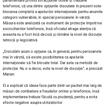
parlamentare privind infracțiunile online și fraudele
telefonice, că una dintre opțiunile discutate în prezent este
blocarea completă a apelurilor internaționale pentru anumite
categorii vulnerabile, în special persoanele în vârstă.
Măsura este analizată ca instrument de protecție împotriva
escrocheriilor telefonice, însă oficialul atrage atenția că
aceasta nu a fost încă decisă și rămâne la nivel de discuție
tehnică și legislativă.
„Discutăm acum o opțiune ca, în general, pentru persoanele
mai în vârstă, să existe posibilitatea ca apelurile
internaționale să fie blocate total. Dar asta ca metodă de
protecție. Nu s-a decis, este la nivel de discuție”, a precizat
Marian.
El a explicat că ideea face parte dintr-un pachet mai larg de
măsuri de combatere a fraudelor online și telefonice, însă
implementarea trebuie făcută cu prudență, pentru a evita
efecte negative asupra utilizatorilor.