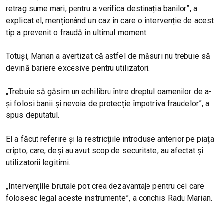
retrag sume mari, pentru a verifica destinația banilor”, a
explicat el, menționând un caz în care o intervenție de acest
tip a prevenit o fraudă în ultimul moment.
Totuși, Marian a avertizat că astfel de măsuri nu trebuie să
devină bariere excesive pentru utilizatori.
„Trebuie să găsim un echilibru între dreptul oamenilor de a-
și folosi banii și nevoia de protecție împotriva fraudelor”, a
spus deputatul.
El a făcut referire și la restricțiile introduse anterior pe piața
cripto, care, deși au avut scop de securitate, au afectat și
utilizatorii legitimi.
„Intervențiile brutale pot crea dezavantaje pentru cei care
folosesc legal aceste instrumente”, a conchis Radu Marian.