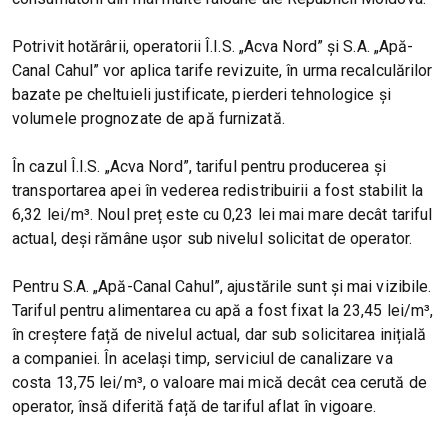
Potrivit hotărârii, operatorii Î.I.S. „Acva Nord” și S.A. „Apă-
Canal Cahul” vor aplica tarife revizuite, în urma recalculărilor
bazate pe cheltuieli justificate, pierderi tehnologice și
volumele prognozate de apă furnizată.
În cazul Î.I.S. „Acva Nord”, tariful pentru producerea și
transportarea apei în vederea redistribuirii a fost stabilit la
6,32 lei/m³. Noul preț este cu 0,23 lei mai mare decât tariful
actual, deși rămâne ușor sub nivelul solicitat de operator.
Pentru S.A. „Apă-Canal Cahul”, ajustările sunt și mai vizibile.
Tariful pentru alimentarea cu apă a fost fixat la 23,45 lei/m³,
în creștere față de nivelul actual, dar sub solicitarea inițială
a companiei. În același timp, serviciul de canalizare va
costa 13,75 lei/m³, o valoare mai mică decât cea cerută de
operator, însă diferită față de tariful aflat în vigoare.