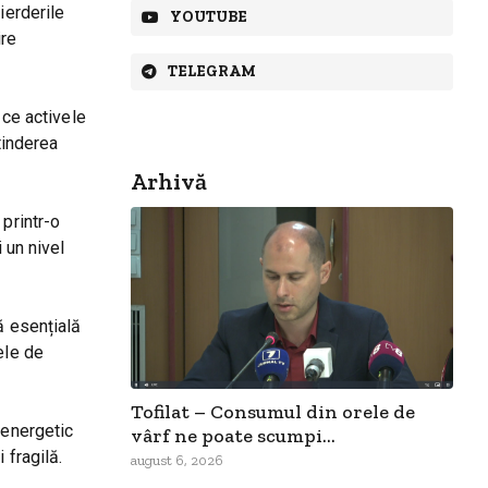
ierderile
YOUTUBE
ire
TELEGRAM
 ce activele
tinderea
Arhivă
 printr-o
 un nivel
ă esențială
ele de
Tofilat – Consumul din orele de
 energetic
vârf ne poate scumpi...
 fragilă.
august 6, 2026