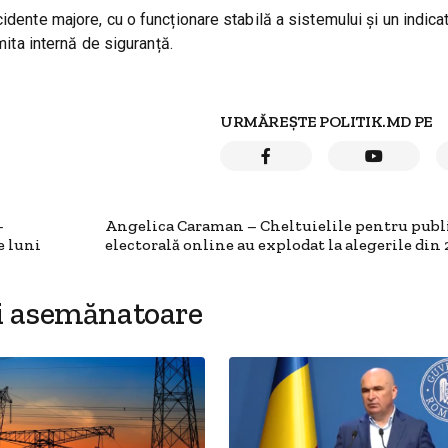
idente majore, cu o funcționare stabilă a sistemului și un indica
mita internă de siguranță.
URMĂREȘTE POLITIK.MD PE
–
Angelica Caraman – Cheltuielile pentru publ
e luni
electorală online au explodat la alegerile din 
i asemănatoare