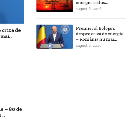
energie, redus...
august 6, 2026
Premierul Bolojan,
 criza de
despre criza de energie
mai...
– România nu mai...
august 6, 2026
e – 80 de
..