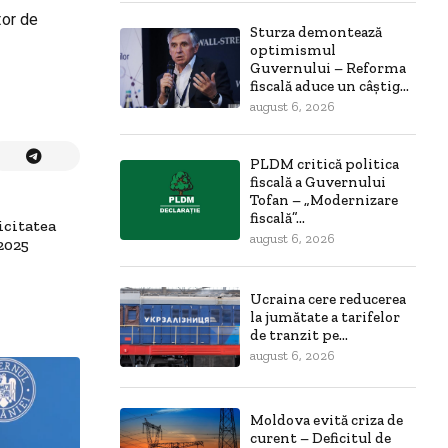
tor de
Sturza demontează
optimismul
Guvernului – Reforma
fiscală aduce un câștig...
august 6, 2026
PLDM critică politica
fiscală a Guvernului
Tofan – „Modernizare
fiscală”...
icitatea
august 6, 2026
2025
Ucraina cere reducerea
la jumătate a tarifelor
de tranzit pe...
august 6, 2026
Moldova evită criza de
curent – Deficitul de