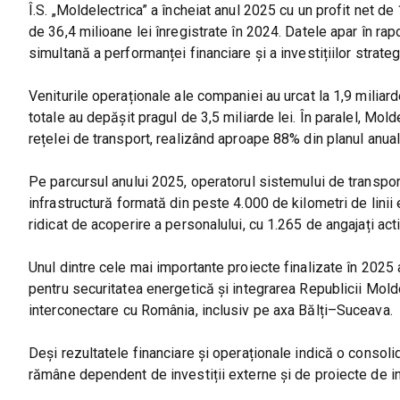
Î.S. „Moldelectrica” a încheiat anul 2025 cu un profit net d
de 36,4 milioane lei înregistrate în 2024. Datele apar în rap
simultană a performanței financiare și a investițiilor strateg
Veniturile operaționale ale companiei au urcat la 1,9 miliar
totale au depășit pragul de 3,5 miliarde lei. În paralel, Mol
rețelei de transport, realizând aproape 88% din planul anual 
Pe parcursul anului 2025, operatorul sistemului de transport
infrastructură formată din peste 4.000 de kilometri de linii 
ridicat de acoperire a personalului, cu 1.265 de angajați acti
Unul dintre cele mai importante proiecte finalizate în 2025
pentru securitatea energetică și integrarea Republicii Mold
interconectare cu România, inclusiv pe axa Bălți–Suceava.
Deși rezultatele financiare și operaționale indică o consol
rămâne dependent de investiții externe și de proiecte de int