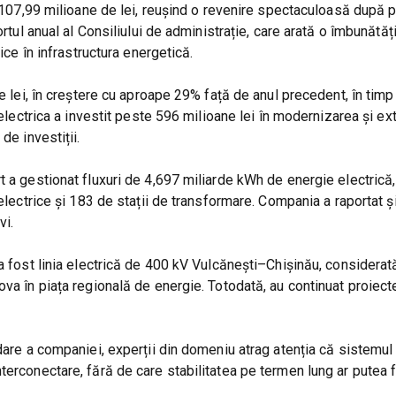
e 107,99 milioane de lei, reușind o revenire spectaculoasă după p
ortul anual al Consiliului de administrație, care arată o îmbunătăț
ice în infrastructura energetică.
de lei, în creștere cu aproape 29% față de anul precedent, în timp
delectrica a investit peste 596 milioane lei în modernizarea și ex
de investiții.
 a gestionat fluxuri de 4,697 miliarde kWh de energie electrică,
electrice și 183 de stații de transformare. Compania a raportat și
vi.
 a fost linia electrică de 400 kV Vulcănești–Chișinău, considerat
ova în piața regională de energie. Totodată, au continuat proiect
idare a companiei, experții din domeniu atrag atenția că sistemul
erconectare, fără de care stabilitatea pe termen lung ar putea fi