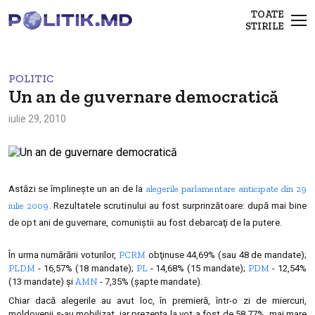
TOATE
STIRILE
POLITIC
Un an de guvernare democratică
iulie 29, 2010
alegerile parlamentare anticipate din 29
Astăzi se împlineşte un an de la
iulie 2009
. Rezultatele scrutinului au fost surprinzătoare: după mai bine
de opt ani de guvernare, comuniştii au fost debarcaţi de la putere.
PCRM
În urma numărării voturilor,
obţinuse 44,69% (sau 48 de mandate);
PLDM
PL
PDM
- 16,57% (18 mandate);
- 14,68% (15 mandate);
- 12,54%
AMN
(13 mandate) şi
- 7,35% (şapte mandate).
Chiar dacă alegerile au avut loc, în premieră, într-o zi de miercuri,
moldovenii s-au mobilizat, iar prezenţa la vot a fost de 58,77%, mai mare