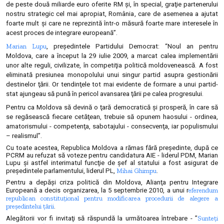
de peste două miliarde euro oferite RM şi, în special, graţie partenerului
nostru strategic cel mai apropiat, România, care de asemenea a ajutat
foarte mult şi care ne reprezintă într-o măsură foarte mare interesele în
acest proces de integrare europeană”.
Marian Lupu
, preşedintele Partidului Democrat: “Noul an pentru
Moldova, care a început la 29 iulie 2009, a marcat calea implementării
unor alte reguli, civilizate, în competiţia politică moldovenească. A fost
eliminată presiunea monopolului unui singur partid asupra gestionării
destinelor ţării. Or tendinţele tot mai evidente de formare a unui partid-
stat ajungeau să pună în pericol avansarea ţării pe calea progresului.
Pentru ca Moldova să devină o ţară democratică şi prosperă, în care să
se regăsească fiecare cetăţean, trebuie să opunem haosului - ordinea,
amatorismului - competenţa, sabotajului - consecvenţa, iar populismului
– realismul”.
Cu toate acestea, Republica Moldova a rămas fără preşedinte, după ce
PCRM au refuzat să voteze pentru candidatura AIE - liderul PDM, Marian
Lupu şi astfel interimatul funcţie de şef al statului a fost asigurat de
Mihai Ghimpu
preşedintele parlamentului, liderul PL,
.
Pentru a depăşi criza politică din Moldova, Alianţa pentru Integrare
eferendum
Europeană a decis organizarea, la 5 septembrie 2010, a unui r
republican constituţional pentru modificarea procedurii de alegere a
preşedintelui ţării
.
Sunteţi
Alegătorii vor fi invitaţi să răspundă la următoarea întrebare - ”