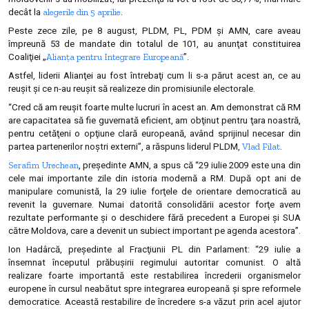
alegerile din 5 aprilie
decât la
.
Peste zece zile, pe 8 august, PLDM, PL, PDM şi AMN, care aveau
împreună 53 de mandate din totalul de 101, au anunţat constituirea
Alianţa pentru Integrare Europeană
Coaliţiei „
”.
Astfel, liderii Alianţei au fost întrebaţi cum li s-a părut acest an, ce au
reuşit şi ce n-au reuşit să realizeze din promisiunile electorale.
“Cred că am reuşit foarte multe lucruri în acest an. Am demonstrat că RM
are capacitatea să fie guvernată eficient, am obţinut pentru ţara noastră,
pentru cetăţeni o opţiune clară europeană, având sprijinul necesar din
Vlad Filat
partea partenerilor noştri externi”, a răspuns liderul PLDM,
.
Serafim Urechean
, preşedinte AMN, a spus că “29 iulie 2009 este una din
cele mai importante zile din istoria modernă a RM. După opt ani de
manipulare comunistă, la 29 iulie forţele de orientare democratică au
revenit la guvernare. Numai datorită consolidării acestor forţe avem
rezultate performante şi o deschidere fără precedent a Europei şi SUA
către Moldova, care a devenit un subiect important pe agenda acestora”.
Ion Hadârcă, preşedinte al Fracţiunii PL din Parlament: “29 iulie a
însemnat începutul prăbuşirii regimului autoritar comunist. O altă
realizare foarte importantă este restabilirea încrederii organismelor
europene în cursul neabătut spre integrarea europeană şi spre reformele
democratice. Această restabilire de încredere s-a văzut prin acel ajutor