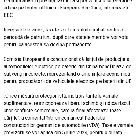
semnificativă în privința taxelor asupra vehiculelor electrice
aduse pe teritoriul Uniunii Europene din China, informează
BBC.
Începând de vineri, taxele vor fi instituite inițial pentru o
perioadă de patru luni, după care statele membre vor vota
pentru ca acestea să devină permanente.
Comisia Europeană a concluzionat că lanțul de producție a
automobilelor electrice pe baterie din China beneficiază de
subvenții incorecte, reprezentând o amenințare economică
pentru producătorii de vehiculele electrice pe baterii din UE.
„Orice măsură protecționistă, inclusiv tarifele vamale
suplimentare, restricționează liberul schimb și ridică riscul
unor conflicte comerciale, care la final afectează toate
părțile", a comentat într-un comunicat Federația
constructorilor germani de automobile (VDA). Taxele vamale
provizorii se vor aplica din 5 iulie 2024, pentru o durată