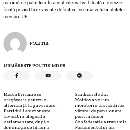
maximă de patru luni. În acest interval va fi luată o decizie
finală privind taxe vamale definitive, în urma votului statelor
membre UE.
POLITIK
URMĂREȘTE POLITIK.MD PE
Marea Britanie se
Sindicatele din
pregătește pentru o
Moldova vor un
alternanță la guvernare –
moratoriu la stabilirea
Partidul Laburist este
vârstei de pensionare
favorit în alegerile
pentru femei –
parlamentare, după o
Confederația a transmis
dominație de 14 ani a
Parlamentului un