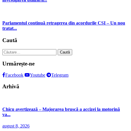
Parlamentul continuă retragerea din acordurile CSI – Un nou
tratat...
Caută
Caută
după:
Urmărește-ne
Facebook
Youtube
Telegram
Arhivă
Chicu avertizează – Majorarea bruscă a accizei la motorină
va...
august 8, 2026