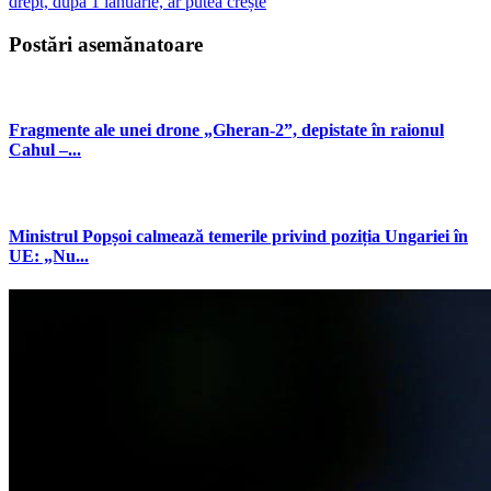
drept, după 1 ianuarie, ar putea crește
Postări asemănatoare
Fragmente ale unei drone „Gheran-2”, depistate în raionul
Cahul –...
Ministrul Popșoi calmează temerile privind poziția Ungariei în
UE: „Nu...