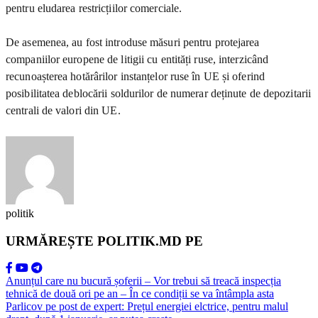
pentru eludarea restricțiilor comerciale.
De asemenea, au fost introduse măsuri pentru protejarea
companiilor europene de litigii cu entități ruse, interzicând
recunoașterea hotărârilor instanțelor ruse în UE și oferind
posibilitatea deblocării soldurilor de numerar deținute de depozitarii
centrali de valori din UE.
politik
URMĂREȘTE POLITIK.MD PE
Anunțul care nu bucură șoferii – Vor trebui să treacă inspecția
tehnică de două ori pe an – În ce condiții se va întâmpla asta
Parlicov pe post de expert: Prețul energiei elctrice, pentru malul