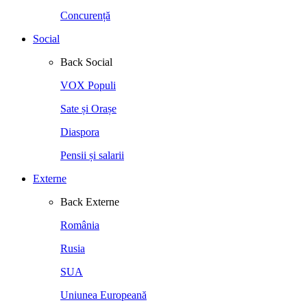
Concurență
Social
Back
Social
VOX Populi
Sate și Orașe
Diaspora
Pensii și salarii
Externe
Back
Externe
România
Rusia
SUA
Uniunea Europeană