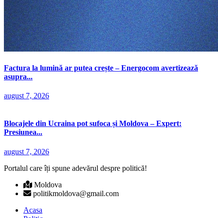
Factura la lumină ar putea crește – Energocom avertizează
asupra...
august 7, 2026
Blocajele din Ucraina pot sufoca și Moldova – Expert:
Presiunea...
august 7, 2026
Portalul care îți spune adevărul despre politică!
Moldova
politikmoldova@gmail.com
Acasa