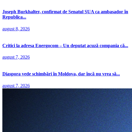
Joseph Burkhalter, confirmat de Senatul SUA ca ambasador în
Republica...
august 8, 2026
Critici la adresa Energocom – Un deputat acuză compania că...
august 7, 2026
Diaspora vede schimbări în Moldova, dar încă nu vrea să...
august 7, 2026