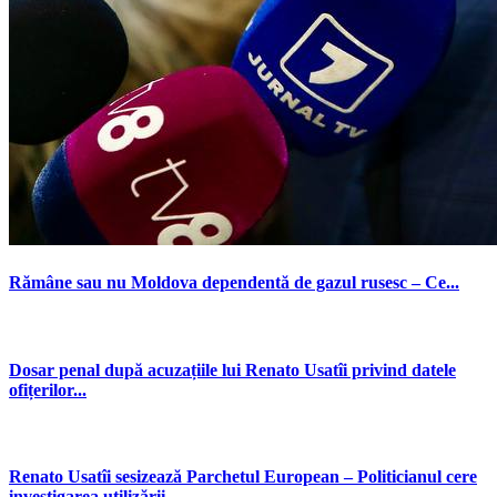
Rămâne sau nu Moldova dependentă de gazul rusesc – Ce...
Dosar penal după acuzațiile lui Renato Usatîi privind datele
ofițerilor...
Renato Usatîi sesizează Parchetul European – Politicianul cere
investigarea utilizării...