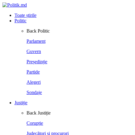
Toate știrile
Politic
Back
Politic
Parlament
Guvern
Președinție
Partide
Alegeri
Sondaje
Justiție
Back
Justiție
Corupție
Judecători și procurori