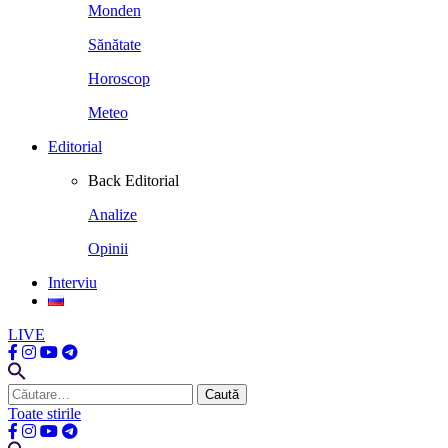
Monden
Sănătate
Horoscop
Meteo
Editorial
Back
Editorial
Analize
Opinii
Interviu
LIVE
Caută
după:
Toate stirile