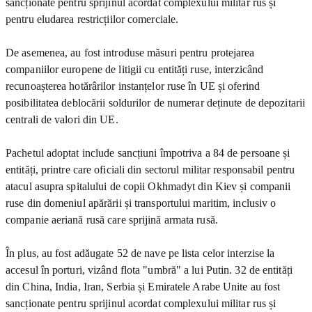
sancționate pentru sprijinul acordat complexului militar rus și
pentru eludarea restricțiilor comerciale.
De asemenea, au fost introduse măsuri pentru protejarea
companiilor europene de litigii cu entități ruse, interzicând
recunoașterea hotărârilor instanțelor ruse în UE și oferind
posibilitatea deblocării soldurilor de numerar deținute de depozitarii
centrali de valori din UE.
Pachetul adoptat include sancțiuni împotriva a 84 de persoane și
entități, printre care oficiali din sectorul militar responsabil pentru
atacul asupra spitalului de copii Okhmadyt din Kiev și companii
ruse din domeniul apărării și transportului maritim, inclusiv o
companie aeriană rusă care sprijină armata rusă.
În plus, au fost adăugate 52 de nave pe lista celor interzise la
accesul în porturi, vizând flota "umbră" a lui Putin. 32 de entități
din China, India, Iran, Serbia și Emiratele Arabe Unite au fost
sancționate pentru sprijinul acordat complexului militar rus și