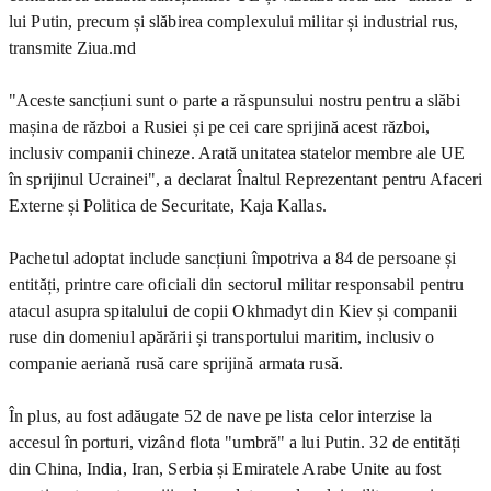
lui Putin, precum și slăbirea complexului militar și industrial rus,
transmite Ziua.md
"Aceste sancțiuni sunt o parte a răspunsului nostru pentru a slăbi
mașina de război a Rusiei și pe cei care sprijină acest război,
inclusiv companii chineze. Arată unitatea statelor membre ale UE
în sprijinul Ucrainei", a declarat Înaltul Reprezentant pentru Afaceri
Externe și Politica de Securitate, Kaja Kallas.
Pachetul adoptat include sancțiuni împotriva a 84 de persoane și
entități, printre care oficiali din sectorul militar responsabil pentru
atacul asupra spitalului de copii Okhmadyt din Kiev și companii
ruse din domeniul apărării și transportului maritim, inclusiv o
companie aeriană rusă care sprijină armata rusă.
În plus, au fost adăugate 52 de nave pe lista celor interzise la
accesul în porturi, vizând flota "umbră" a lui Putin. 32 de entități
din China, India, Iran, Serbia și Emiratele Arabe Unite au fost