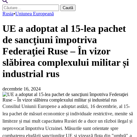
Caută
după:
Rusia
•
Uniunea Europeană
UE a adoptat al 15-lea pachet
de sancţiuni împotriva
Federaţiei Ruse – În vizor
slăbirea complexului militar și
industrial rus
decembrie 16, 2024
Consiliul Uniunii Europene a adoptat astăzi, 16 decembrie, al 15-
lea pachet de măsuri economice și individuale restrictive, menite să
limiteze și mai mult capacitatea Rusiei de a duce un război ilegal și
neprovocat împotriva Ucrainei. Măsurile sunt orientate spre
combaterea eludării sancțiunilor UE și vizează flota din "umbră" a