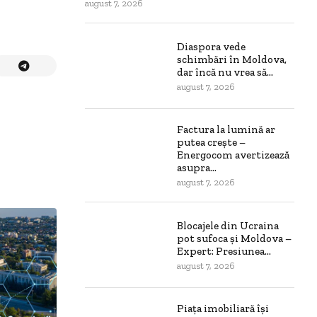
august 7, 2026
Diaspora vede
schimbări în Moldova,
dar încă nu vrea să...
august 7, 2026
Factura la lumină ar
putea crește –
Energocom avertizează
asupra...
august 7, 2026
Blocajele din Ucraina
pot sufoca și Moldova –
Expert: Presiunea...
august 7, 2026
Piața imobiliară își