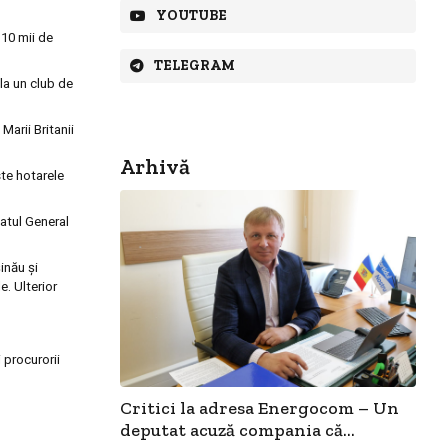
YOUTUBE
 10 mii de
TELEGRAM
 la un club de
Marii Britanii
Arhivă
ste hotarele
iatul General
inău şi
e. Ulterior
 procurorii
Critici la adresa Energocom – Un
deputat acuză compania că...