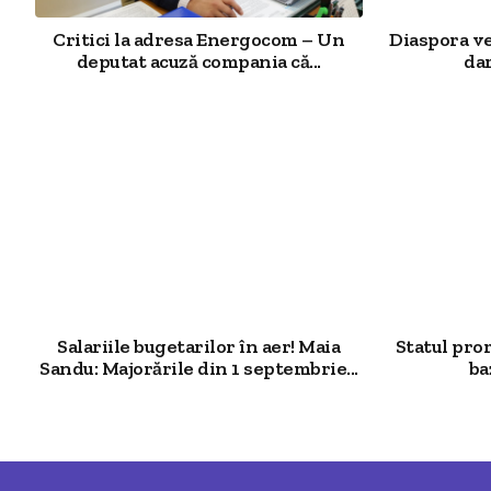
Critici la adresa Energocom – Un
Diaspora v
deputat acuză compania că...
dar
Salariile bugetarilor în aer! Maia
Statul pro
Sandu: Majorările din 1 septembrie...
ba