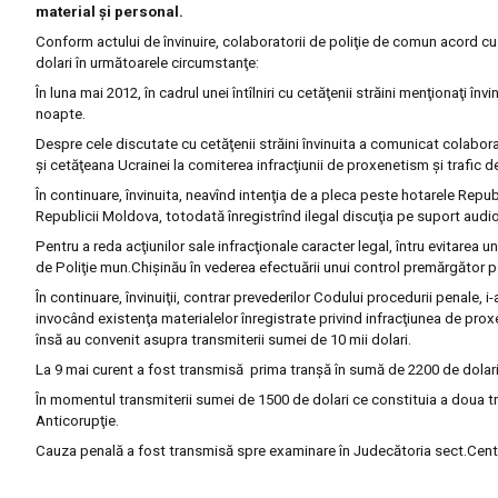
material şi personal.
Conform actului de învinuire, colaboratorii de poliţie de comun acord cu 
dolari în următoarele circumstanţe:
În luna mai 2012, în cadrul unei întîlniri cu cetăţenii străini menţionaţi în
noapte.
Despre cele discutate cu cetăţenii străini învinuita a comunicat colaborat
şi cetăţeana Ucrainei la comiterea infracţiunii de proxenetism şi trafic d
În continuare, învinuita, neavînd intenţia de a pleca peste hotarele Repu
Republicii Moldova, totodată înregistrînd ilegal discuţia pe suport audio-
Pentru a reda acţiunilor sale infracţionale caracter legal, întru evitarea 
de Poliţie mun.Chişinău în vederea efectuării unui control premărgător por
În continuare, învinuiţii, contrar prevederilor Codului procedurii penale, i
invocând existenţa materialelor înregistrate privind infracţiunea de proxen
însă au convenit asupra transmiterii sumei de 10 mii dolari.
La 9 mai curent a fost transmisă prima tranşă în sumă de 2200 de dolari
În momentul transmiterii sumei de 1500 de dolari ce constituia a doua tranş
Anticorupţie.
Cauza penală a fost transmisă spre examinare în Judecătoria sect.Cent