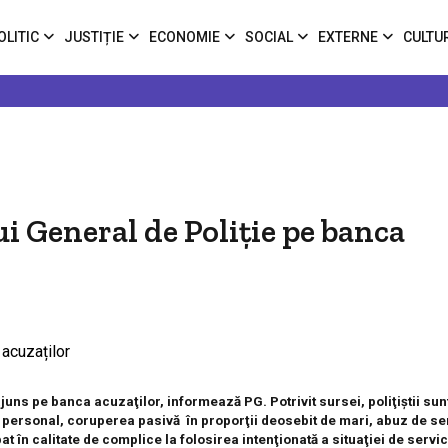
OLITIC
JUSTIȚIE
ECONOMIE
SOCIAL
EXTERNE
CULTU
ui General de Poliţie pe banca
juns pe banca acuzaţilor, informează PG. Potrivit sursei, poliţiştii sunt
 şi personal, coruperea pasivă în proporţii deosebit de mari, abuz de ser
pat în calitate de complice la folosirea intenţionată a situaţiei de servic