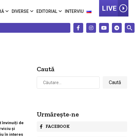
LIVE
RĂ
DIVERSE
EDITORIAL
INTERVIU
Caută
Caută
după:
Urmărește-ne
 învinuiți de
FACEBOOK
viciu şi
iu în interes