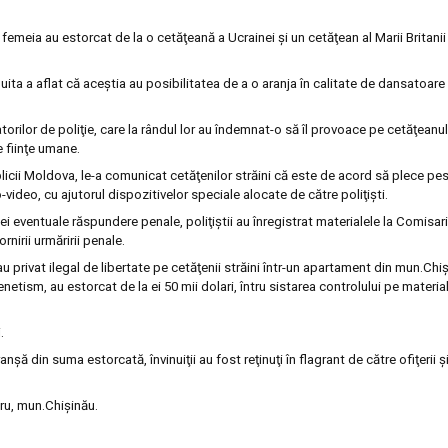
femeia au estorcat de la o cetăţeană a Ucrainei şi un cetăţean al Marii Britanii
vinuita a aflat că aceştia au posibilitatea de a o aranja în calitate de dansatoare
orilor de poliţie, care la rândul lor au îndemnat-o să îl provoace pe cetăţeanul 
e fiinţe umane.
blicii Moldova, le-a comunicat cetăţenilor străini că este de acord să plece pe
video, cu ajutorul dispozitivelor speciale alocate de către poliţişti.
unei eventuale răspundere penale, poliţiştii au înregistrat materialele la Comisar
nirii urmăririi penale.
-au privat ilegal de libertate pe cetăţenii străini într-un apartament din mun.Chiş
etism, au estorcat de la ei 50 mii dolari, întru sistarea controlului pe material
.
ă din suma estorcată, învinuiţii au fost reţinuţi în flagrant de către ofiţerii şi
ru, mun.Chişinău.