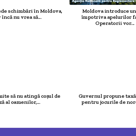
ede schimbări în Moldova,
Moldova introduce un
 încă nu vrea să...
împotriva apelurilor f
Operatorii vor...
mite să nu atingă coșul de
Guvernul propune taxă
ză al oamenilor,...
pentru jocurile de noro