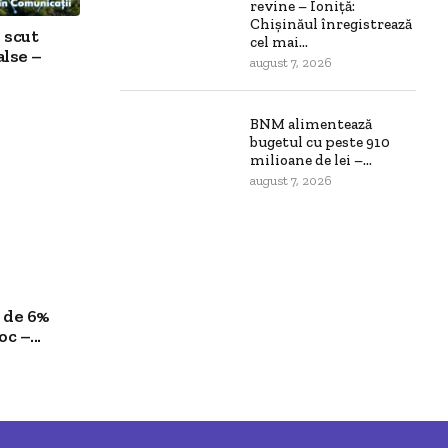
revine – Ioniță:
Chișinăul înregistrează
 scut
cel mai...
alse –
august 7, 2026
BNM alimentează
bugetul cu peste 910
milioane de lei –...
august 7, 2026
 de 6%
c –...