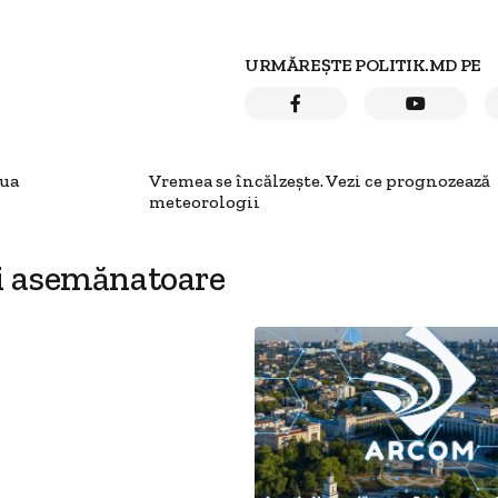
URMĂREȘTE POLITIK.MD PE
iua
Vremea se încălzeşte. Vezi ce prognozează
meteorologii
i asemănatoare