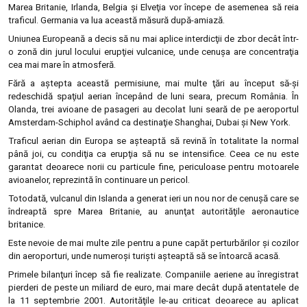
Marea Britanie, Irlanda, Belgia şi Elveţia vor începe de asemenea să reia
traficul. Germania va lua această măsură după-amiază.
Uniunea Europeană a decis să nu mai aplice interdicţii de zbor decât într-
o zonă din jurul locului erupţiei vulcanice, unde cenuşa are concentraţia
cea mai mare în atmosferă.
Fără a aştepta această permisiune, mai multe ţări au început să-şi
redeschidă spaţiul aerian începând de luni seara, precum România. În
Olanda, trei avioane de pasageri au decolat luni seară de pe aeroportul
Amsterdam-Schiphol având ca destinaţie Shanghai, Dubai şi New York.
Traficul aerian din Europa se aşteaptă să revină în totalitate la normal
până joi, cu condiţia ca erupţia să nu se intensifice. Ceea ce nu este
garantat deoarece norii cu particule fine, periculoase pentru motoarele
avioanelor, reprezintă în continuare un pericol.
Totodată, vulcanul din Islanda a generat ieri un nou nor de cenuşă care se
îndreaptă spre Marea Britanie, au anunţat autorităţile aeronautice
britanice.
Este nevoie de mai multe zile pentru a pune capăt perturbărilor şi cozilor
din aeroporturi, unde numeroşi turişti aşteaptă să se întoarcă acasă.
Primele bilanţuri încep să fie realizate. Companiile aeriene au înregistrat
pierderi de peste un miliard de euro, mai mare decât după atentatele de
la 11 septembrie 2001. Autorităţile le-au criticat deoarece au aplicat