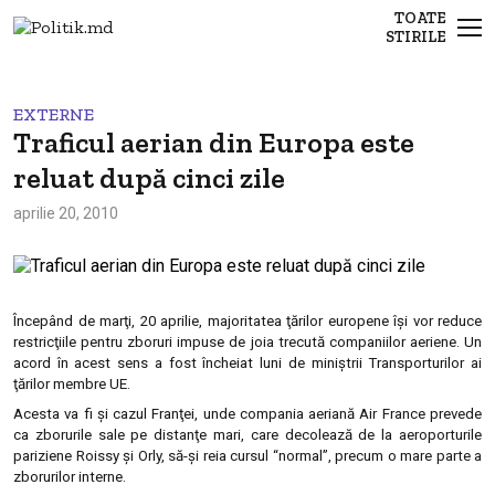
TOATE
STIRILE
EXTERNE
Traficul aerian din Europa este
reluat după cinci zile
aprilie 20, 2010
Începând de marţi, 20 aprilie, majoritatea ţărilor europene îşi vor reduce
restricţiile pentru zboruri impuse de joia trecută companiilor aeriene. Un
acord în acest sens a fost încheiat luni de miniştrii Transporturilor ai
ţărilor membre UE.
Acesta va fi şi cazul Franţei, unde compania aeriană Air France prevede
ca zborurile sale pe distanţe mari, care decolează de la aeroporturile
pariziene Roissy şi Orly, să-şi reia cursul “normal”, precum o mare parte a
zborurilor interne.