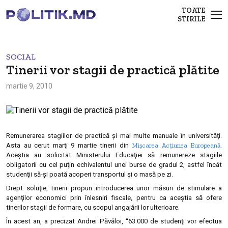
TOATE
STIRILE
SOCIAL
Tinerii vor stagii de practică plătite
martie 9, 2010
Remunerarea stagiilor de practică şi mai multe manuale în universităţi.
Mişcarea Acţiunea Europeană
Asta au cerut marţi 9 martie tinerii din
.
Aceştia au solicitat Ministerului Educaţiei să remunereze stagiile
obligatorii cu cel puţin echivalentul unei burse de gradul 2, astfel încât
studenţii să-şi poată acoperi transportul şi o masă pe zi.
Drept soluţie, tinerii propun introducerea unor măsuri de stimulare a
agenţilor economici prin înlesniri fiscale, pentru ca aceştia să ofere
tinerilor stagii de formare, cu scopul angajării lor ulterioare.
În acest an, a precizat Andrei Păvăloi, “63.000 de studenţi vor efectua