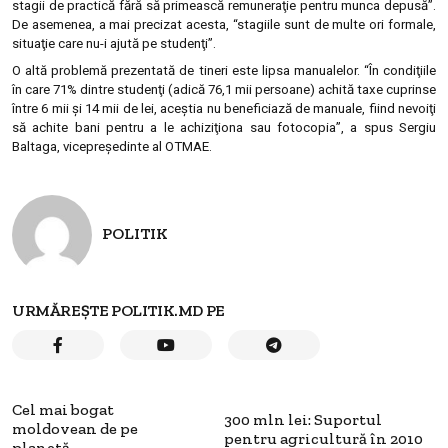
stagii de practică fără să primească remuneraţie pentru munca depusă”.
De asemenea, a mai precizat acesta, “stagiile sunt de multe ori formale,
situaţie care nu-i ajută pe studenţi”.
O altă problemă prezentată de tineri este lipsa manualelor. “În condiţiile
în care 71% dintre studenţi (adică 76,1 mii persoane) achită taxe cuprinse
între 6 mii şi 14 mii de lei, aceştia nu beneficiază de manuale, fiind nevoiţi
să achite bani pentru a le achiziţiona sau fotocopia”, a spus Sergiu
Baltaga, vicepreşedinte al OTMAE.
POLITIK
URMĂREȘTE POLITIK.MD PE
Cel mai bogat
300 mln lei: Suportul
moldovean de pe
pentru agricultură în 2010
planetă