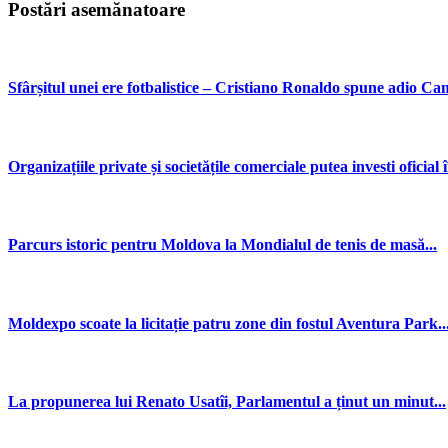
Postări asemănatoare
Sfârșitul unei ere fotbalistice – Cristiano Ronaldo spune adio Ca
Organizațiile private și societățile comerciale putea investi oficial î
Parcurs istoric pentru Moldova la Mondialul de tenis de masă...
Moldexpo scoate la licitație patru zone din fostul Aventura Park..
La propunerea lui Renato Usatîi, Parlamentul a ținut un minut...