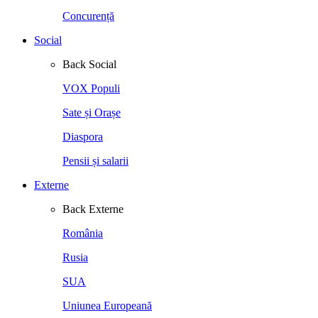
Concurență
Social
Back
Social
VOX Populi
Sate și Orașe
Diaspora
Pensii și salarii
Externe
Back
Externe
România
Rusia
SUA
Uniunea Europeană