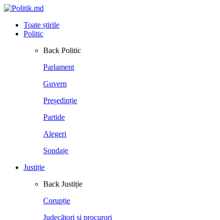
Toate știrile
Politic
Back
Politic
Parlament
Guvern
Președinție
Partide
Alegeri
Sondaje
Justiție
Back
Justiție
Corupție
Judecători și procurori