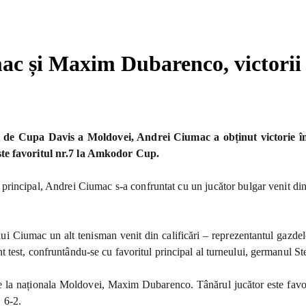
c și Maxim Dubarenco, victorii
 de Cupa Davis a Moldovei, Andrei Ciumac a obținut victorie în 
ste favoritul nr.7 la Amkodor Cup.
 principal, Andrei Ciumac s-a confruntat cu un jucător bulgar venit din 
i Ciumac un alt tenisman venit din calificări – reprezentantul gazdelo
 test, confruntându-se cu favoritul principal al turneului, germanul Ste
 de la naționala Moldovei, Maxim Dubarenco. Tânărul jucător este favo
 6-2.