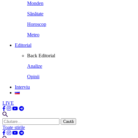
Monden
Sănătate
Horoscop
Meteo
Editorial
Back
Editorial
Analize
Opinii
Interviu
LIVE
Caută
după:
Toate stirile