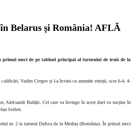
 în Belarus și România! AFLĂ
primul meci de pe tabloul principal al turneului de tenis de la
calificări, Vadim Cergov și l-a învins cu anumite emoții, scor 6-4, 4-
r, Aleksandr Bulițki. Cel care va învinge în acest duel va susține în
fan Seifert.
ritul nr. 2 la turneul Dafora de la Mediaș (România). În primul meci