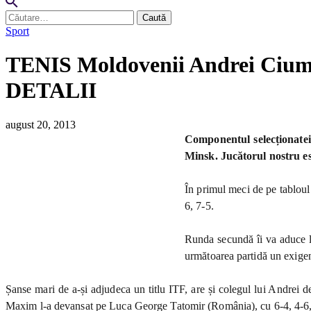
Caută
după:
Sport
TENIS Moldovenii Andrei Ciuma
DETALII
august 20, 2013
Componentul selecționatei
Minsk. Jucătorul nostru e
În primul meci de pe tabloul
6, 7-5.
Runda secundă îi va aduce lu
următoarea partidă un exigent
Șanse mari de a-și adjudeca un titlu ITF, are și colegul lui Andrei
Maxim l-a devansat pe Luca George Tatomir (România), cu 6-4, 4-6,