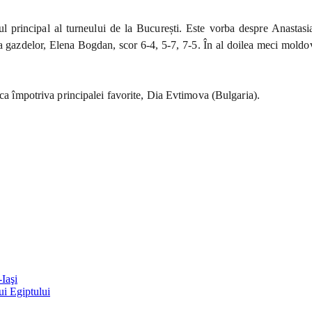
l principal al turneului de la București. Este vorba despre Anastas
ta gazdelor, Elena Bogdan, scor 6-4, 5-7, 7-5. În al doilea meci mold
uca împotriva principalei favorite, Dia Evtimova (Bulgaria).
Iaşi
ui Egiptului