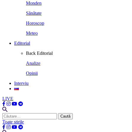
Monden
Sănătate
Horoscop
Meteo
Editorial
Back
Editorial
Analize
Opinii
Interviu
LIVE
Caută
după:
Toate stirile