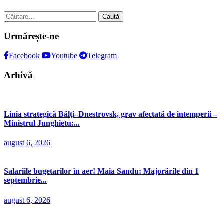
Caută
după:
Urmărește-ne
Facebook
Youtube
Telegram
Arhivă
Linia strategică Bălți–Dnestrovsk, grav afectată de intemperii –
Ministrul Junghietu:...
august 6, 2026
Salariile bugetarilor în aer! Maia Sandu: Majorările din 1
septembrie...
august 6, 2026