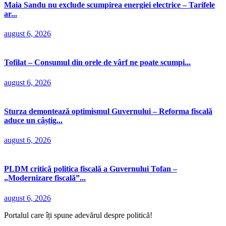
Maia Sandu nu exclude scumpirea energiei electrice – Tarifele
ar...
august 6, 2026
Tofilat – Consumul din orele de vârf ne poate scumpi...
august 6, 2026
Sturza demontează optimismul Guvernului – Reforma fiscală
aduce un câștig...
august 6, 2026
PLDM critică politica fiscală a Guvernului Tofan –
„Modernizare fiscală”...
august 6, 2026
Portalul care îți spune adevărul despre politică!