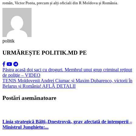
român, Victor Ponta, precum și alți oficiali din R Moldova și România.
politik
URMĂREȘTE POLITIK.MD PE
Păstra acasă doi saci cu droguri. Membrul unui grup criminal reţinut
de poliţie – VIDEO
TENIS Moldovenii Andrei Ciumac și Maxim Dubarenco, victorii în
Belarus și România! AFLĂ DETALII
Postări asemănatoare
Linia strategică Bălți–Dnestrovsk, grav afectată de intemperii –
Ministrul Junghietu:...