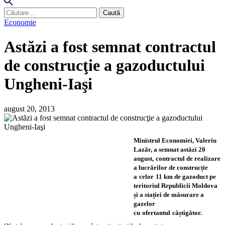
Caută
după:
Economie
Astăzi a fost semnat contractul
de construcţie a gazoductului
Ungheni-Iaşi
august 20, 2013
Ministrul Economiei, Valeriu
Lazăr, a semnat astăzi 20
august,
contractul de realizare
a lucrărilor de construcție
a
celor
11 km de gazoduct pe
teritoriul Republicii Moldova
și a stației de măsurare a
gazelor
cu
ofertantul
câștigător.