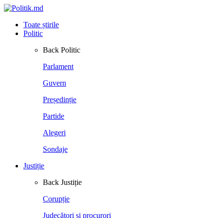
Toate știrile
Politic
Back
Politic
Parlament
Guvern
Președinție
Partide
Alegeri
Sondaje
Justiție
Back
Justiție
Corupție
Judecători și procurori