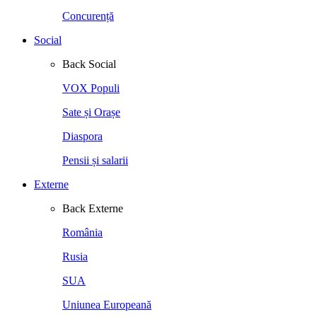
Concurență
Social
Back
Social
VOX Populi
Sate și Orașe
Diaspora
Pensii și salarii
Externe
Back
Externe
România
Rusia
SUA
Uniunea Europeană