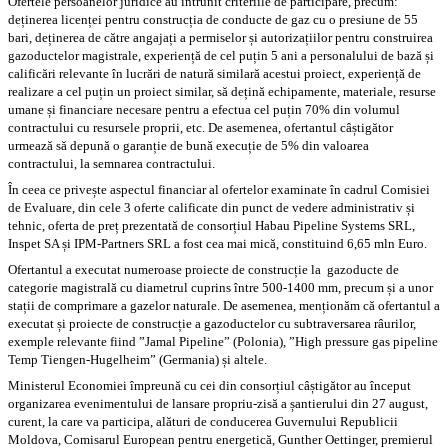
Ofertele persoanelor juridice au întrunit criteriile de participare, precum:
deținerea licenței pentru construcția de conducte de gaz cu o presiune de 55
bari, deținerea de către angajați a permiselor și autorizațiilor pentru construirea
gazoductelor magistrale, experiență de cel puțin 5 ani a personalului de bază și
calificări relevante în lucrări de natură similară acestui proiect, experiență de
realizare a cel puțin un proiect similar, să dețină echipamente, materiale, resurse
umane și financiare necesare pentru a efectua cel puțin 70% din volumul
contractului cu resursele proprii, etc. De asemenea, ofertantul câștigător
urmează să depună o garanție de bună execuție de 5% din valoarea
contractului, la semnarea contractului.
În ceea ce privește aspectul financiar al ofertelor examinate în cadrul Comisiei
de Evaluare, din cele 3 oferte calificate din punct de vedere administrativ și
tehnic, oferta de preț prezentată de consorțiul Habau Pipeline Systems SRL,
Inspet SA și IPM-Partners SRL a fost cea mai mică, constituind 6,65 mln Euro.
Ofertantul a executat numeroase proiecte de construcție la gazoducte de
categorie magistrală cu diametrul cuprins între 500-1400 mm, precum și a unor
stații de comprimare a gazelor naturale. De asemenea, menționăm că ofertantul a
executat și proiecte de construcție a gazoductelor cu subtraversarea râurilor,
exemple relevante fiind ”Jamal Pipeline” (Polonia), ”High pressure gas pipeline
Temp Tiengen-Hugelheim” (Germania) și altele.
Ministerul Economiei împreună cu cei din consorțiul câștigător au început
organizarea evenimentului de lansare propriu-zisă a șantierului din 27 august,
curent, la care va participa, alături de conducerea Guvernului Republicii
Moldova, Comisarul European pentru energetică, Gunther Oettinger, premierul