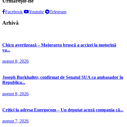
Urmărește-ne
Facebook
Youtube
Telegram
Arhivă
Chicu avertizează – Majorarea bruscă a accizei la motorină
va...
august 8, 2026
Joseph Burkhalter, confirmat de Senatul SUA ca ambasador în
Republica...
august 8, 2026
Critici la adresa Energocom – Un deputat acuză compania că...
august 7, 2026