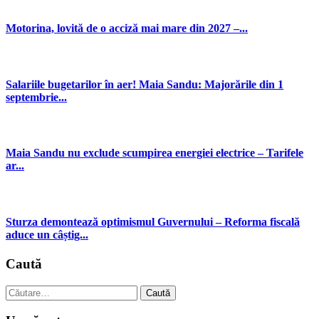
Motorina, lovită de o acciză mai mare din 2027 –...
Salariile bugetarilor în aer! Maia Sandu: Majorările din 1
septembrie...
Maia Sandu nu exclude scumpirea energiei electrice – Tarifele
ar...
Sturza demontează optimismul Guvernului – Reforma fiscală
aduce un câștig...
Caută
Caută
după: