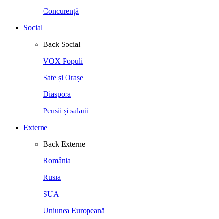
Concurență
Social
Back
Social
VOX Populi
Sate și Orașe
Diaspora
Pensii și salarii
Externe
Back
Externe
România
Rusia
SUA
Uniunea Europeană