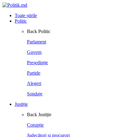
Toate știrile
Politic
Back
Politic
Parlament
Guvern
Președinție
Partide
Alegeri
Sondaje
Justiție
Back
Justiție
Corupție
Judecători și procurori