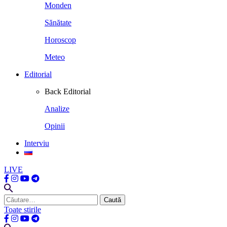
Monden
Sănătate
Horoscop
Meteo
Editorial
Back
Editorial
Analize
Opinii
Interviu
LIVE
Caută
după:
Toate stirile