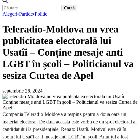
Caută
după:
Alegeri
•
Partide
•
Politic
Teleradio-Moldova nu vrea
publicitatea electorală lui
Usatîi – Conține mesaje anti
LGBT în școli – Politicianul va
sesiza Curtea de Apel
septembrie 26, 2024
Compania Teleradio-Moldova a respins pentru a doua oară un
material electoral. De data aceasta este vorba de un spot electoral al
candidatului la prezidențiale, Renato Usatîi. Motivul este că în
spotul lui Usatîi ar fi mesaje anti LGBT în școli. Anunțul a fost