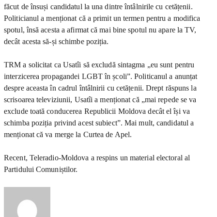
făcut de însuși candidatul la una dintre întâlnirile cu cetățenii.
Politicianul a menționat că a primit un termen pentru a modifica
spotul, însă acesta a afirmat că mai bine spotul nu apare la TV,
decât acesta să-și schimbe poziția.
TRM a solicitat ca Usatîi să excludă sintagma „eu sunt pentru
interzicerea propagandei LGBT în școli”. Politicanul a anunțat
despre aceasta în cadrul întâlnirii cu cetățenii. Drept răspuns la
scrisoarea televiziunii, Usatîi a menționat că „mai repede se va
exclude toată conducerea Republicii Moldova decât el își va
schimba poziția privind acest subiect”. Mai mult, candidatul a
menționat că va merge la Curtea de Apel.
Recent, Teleradio-Moldova a respins un material electoral al
Partidului Comuniștilor.