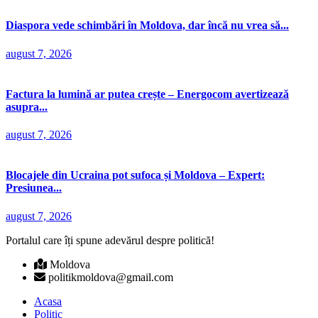
Diaspora vede schimbări în Moldova, dar încă nu vrea să...
august 7, 2026
Factura la lumină ar putea crește – Energocom avertizează
asupra...
august 7, 2026
Blocajele din Ucraina pot sufoca și Moldova – Expert:
Presiunea...
august 7, 2026
Portalul care îți spune adevărul despre politică!
Moldova
politikmoldova@gmail.com
Acasa
Politic