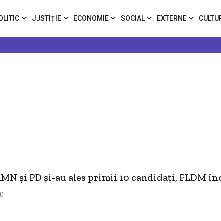
OLITIC
JUSTIȚIE
ECONOMIE
SOCIAL
EXTERNE
CULTU
MN şi PD şi-au ales primii 10 candidaţi, PLDM în
10