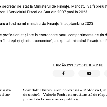
e secretar de stat la Ministerul de Finanțe. Mandatul va fi prelu
adrul Serviciului Fiscal de Stat din 2007 pânî în 2023
aru a fost numit ministru de Finanțe în septembrie 2023.
e profesionist și are în coordonare patru compartimente ce țin 
r în drept și științe economice”, a explicat ministrul Finanțelor, 
URMĂREȘTE POLITIK.MD PE
 sista
Scandalul Eurovision continuă – Moldova 1, i
urilor
de umbră – Valeria Pasha nemulțumită de răsp
primit de televiziunea publică