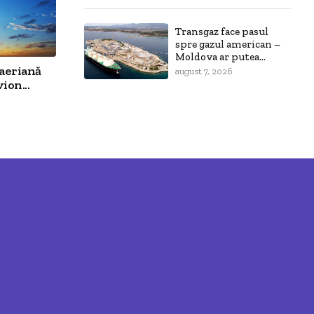
Transgaz face pasul
spre gazul american –
Moldova ar putea...
aeriană
august 7, 2026
ion...