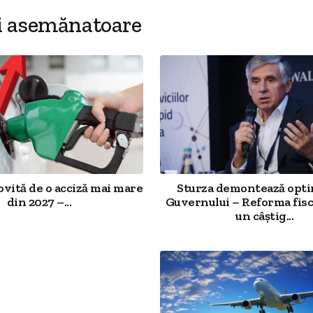
i asemănatoare
ovită de o acciză mai mare
Sturza demontează opt
din 2027 –...
Guvernului – Reforma fisc
un câștig...