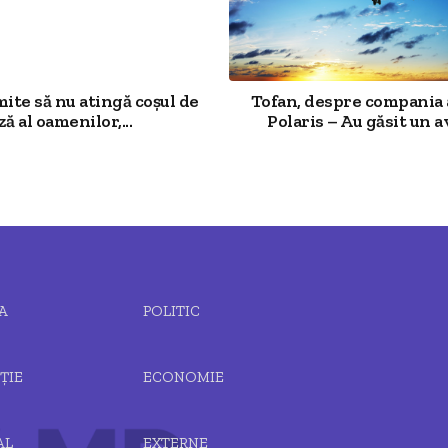
mite să nu atingă coșul de
Tofan, despre compania 
ză al oamenilor,...
Polaris – Au găsit un av
A
POLITIC
ȚIE
ECONOMIE
AL
EXTERNE