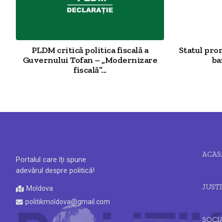
PLDM critică politica fiscală a
Statul pro
Guvernului Tofan – „Modernizare
ba
fiscală”...
ACAS
Portalul care îți spune
adevărul despre politică!
JUSTI
Moldova
politikmoldova@gmail.com
SOCI