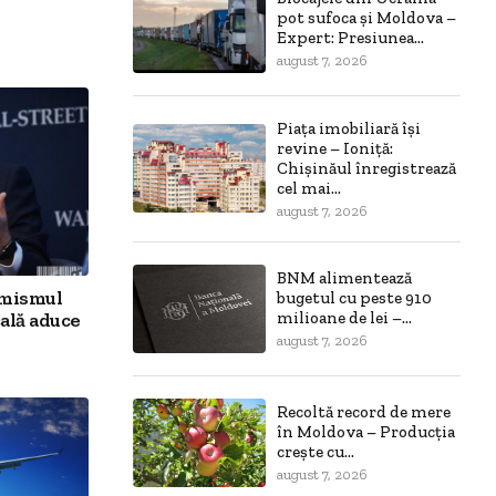
pot sufoca și Moldova –
Expert: Presiunea...
august 7, 2026
Piața imobiliară își
revine – Ioniță:
Chișinăul înregistrează
cel mai...
august 7, 2026
BNM alimentează
imismul
bugetul cu peste 910
ală aduce
milioane de lei –...
august 7, 2026
Recoltă record de mere
în Moldova – Producția
crește cu...
august 7, 2026