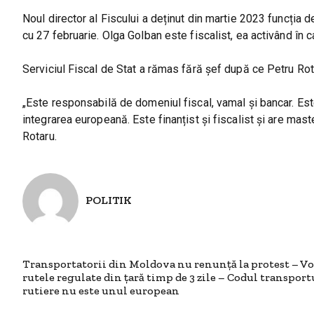
Noul director al Fiscului a deținut din martie 2023 funcția d
cu 27 februarie. Olga Golban este fiscalist, ea activând în c
Serviciul Fiscal de Stat a rămas fără șef după ce Petru Rot
„Este responsabilă de domeniul fiscal, vamal și bancar. Est
integrarea europeană. Este finanțist și fiscalist și are maste
Rotaru.
POLITIK
Transportatorii din Moldova nu renunță la protest – Vor
rutele regulate din țară timp de 3 zile – Codul transport
rutiere nu este unul european