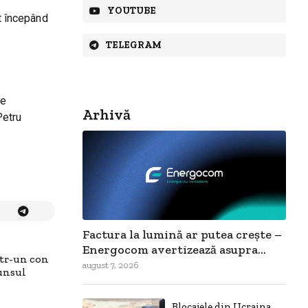
YOUTUBE
at începând
TELEGRAM
de
Arhivă
Petru
Factura la lumină ar putea crește –
Energocom avertizează asupra...
ntr-un con
august 7, 2026
unsul
Blocajele din Ucraina