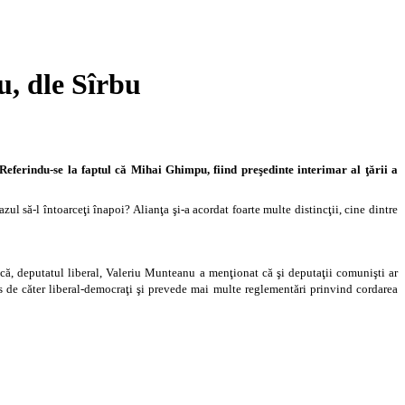
u, dle Sîrbu
. Referindu-se la faptul că Mihai Ghimpu, fiind preşedinte interimar al ţării a
ul să-l întoarceţi înapoi? Alianţa şi-a acordat foarte multe distincţii, cine dintre
plică, deputatul liberal, Valeriu Munteanu a menţionat că şi deputaţii comunişti ar
pus de căter liberal-democraţi şi prevede mai multe reglementări prinvind cordarea