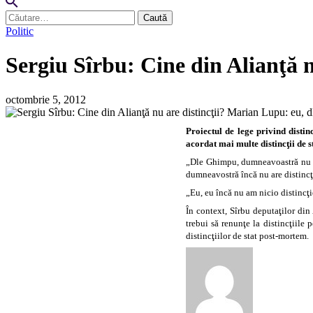
Caută
după:
Politic
Sergiu Sîrbu: Cine din Alianţă n
octombrie 5, 2012
Proiectul de lege privind distin
acordat mai multe distincţii de s
„Dle Ghimpu, dumneavoastră nu aţi 
dumneavostră încă nu are distincţi
„Eu, eu încă nu am nicio distincţi
În context, Sîrbu deputaţilor din 
trebui să renunţe la distincţiile
distincţiilor de stat post-mortem.