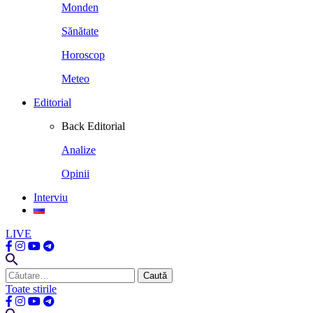
Monden
Sănătate
Horoscop
Meteo
Editorial
Back
Editorial
Analize
Opinii
Interviu
LIVE
Caută
după:
Toate stirile