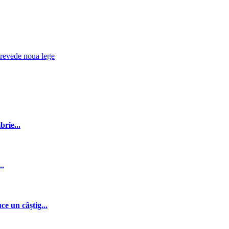
 prevede noua lege
rie...
..
e un câștig...