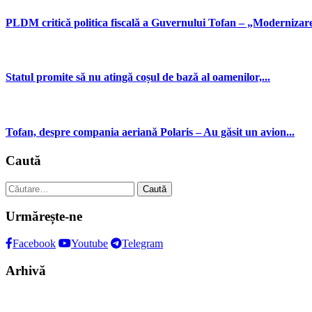
PLDM critică politica fiscală a Guvernului Tofan – „Modernizare 
Statul promite să nu atingă coșul de bază al oamenilor,...
Tofan, despre compania aeriană Polaris – Au găsit un avion...
Caută
Caută
după:
Urmărește-ne
Facebook
Youtube
Telegram
Arhivă