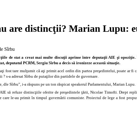
u are distincţii? Marian Lupu: e
cţiile de stat a creat mai multe discuţii aprinse între deputaţii AIE şi opoziţie
tat, deputatul PCRM, Sergiu Sîrbu a decis să ironizeze această situaţie.
fost tare mulţumit că aţi primit acel ordin din partea preşedintelui, poate ar fi caz
i ? s-a adresat Sîrbu de putaţilor din partidele de guvernare.
e, dle Sîrbu”, i-a răspuns pe un ton răspicat speakerul Parlamentului, Marian Lupu.
AIE să refuze distincţiile oferite de preşedintele ţării, Nicolae Timofti. Drept re
 pe care le-au primit în timpul guvernării comuniste. Proiectul de lege a fost pro