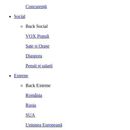
Concurență
Social
Back
Social
VOX Populi
Sate și Orașe
Diaspora
Pensii și salarii
Externe
Back
Externe
România
Rusia
SUA
Uniunea Europeană