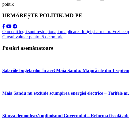
politik
URMĂREȘTE POLITIK.MD PE
Oamenii legii sunt restricţionaţi în aplicarea forţei şi armelor. Vezi ce
Cursul valutar pentru 5 octombrie
Postări asemănatoare
Salariile bugetarilor în aer! Maia Sandu: Majorările din 1 septemb
Maia Sandu nu exclude scumpirea energiei electrice – Tarifele ar.
Sturza demontează optimismul Guvernului – Reforma fiscală aduc