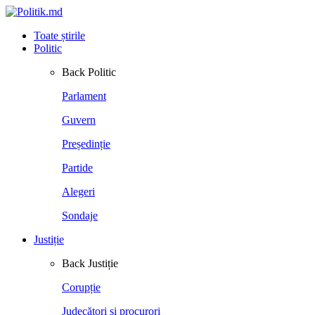
Toate știrile
Politic
Back
Politic
Parlament
Guvern
Președinție
Partide
Alegeri
Sondaje
Justiție
Back
Justiție
Corupție
Judecători și procurori