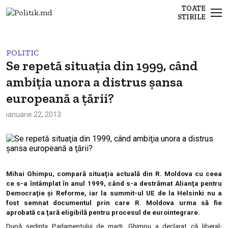
TOATE
STIRILE
POLITIC
Se repetă situaţia din 1999, când
ambiţia unora a distrus şansa
europeană a ţării?
ianuarie 22, 2013
Mihai Ghimpu, compară situaţia actuală din R. Moldova cu ceea
ce s-a întâmplat în anul 1999, când s-a destrămat Alianţa pentru
Democraţie şi Reforme, iar la summit-ul UE de la Helsinki nu a
fost semnat documentul prin care R. Moldova urma să fie
aprobată ca ţară eligibilă pentru procesul de eurointegrare.
După şedinţa Parlamentului de marţi, Ghimpu a declarat că liberal-