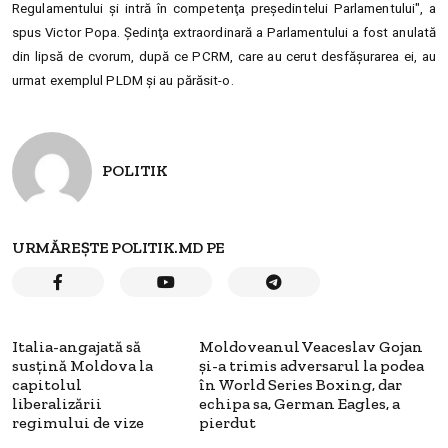
Regulamentului şi intră în competenţa preşedintelui Parlamentului", a
spus Victor Popa. Şedinţa extraordinară a Parlamentului a fost anulată
din lipsă de cvorum, după ce PCRM, care au cerut desfăşurarea ei, au
urmat exemplul PLDM şi au părăsit-o.
POLITIK
URMĂREȘTE POLITIK.MD PE
Italia-angajată să
Moldoveanul Veaceslav Gojan
susțină Moldova la
și-a trimis adversarul la podea
capitolul
în World Series Boxing, dar
liberalizării
echipa sa, German Eagles, a
regimului de vize
pierdut