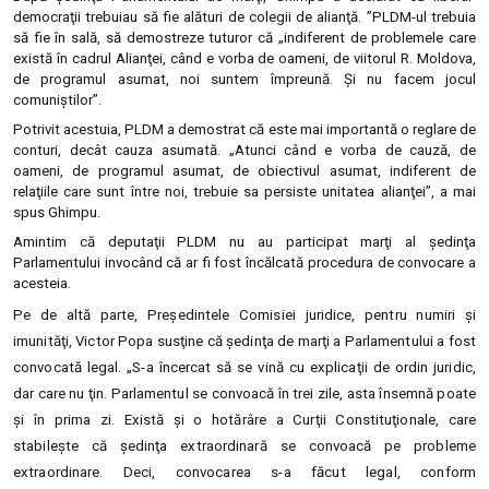
democraţii trebuiau să fie alături de colegii de alianţă. ”PLDM-ul trebuia
să fie în sală, să demostreze tuturor că „indiferent de problemele care
există în cadrul Alianţei, când e vorba de oameni, de viitorul R. Moldova,
de programul asumat, noi suntem împreună. Şi nu facem jocul
comuniştilor”.
Potrivit acestuia, PLDM a demostrat că este mai importantă o reglare de
conturi, decât cauza asumată. „Atunci când e vorba de cauză, de
oameni, de programul asumat, de obiectivul asumat, indiferent de
relaţiile care sunt între noi, trebuie sa persiste unitatea alianţei”, a mai
spus Ghimpu.
Amintim că deputaţii PLDM nu au participat marţi al şedinţa
Parlamentului invocând că ar fi fost încălcată procedura de convocare a
acesteia.
Pe de altă parte, Preşedintele Comisiei juridice, pentru numiri şi
imunităţi, Victor Popa susţine că şedinţa de marţi a Parlamentului a fost
convocată legal. „S-a încercat să se vină cu explicaţii de ordin juridic,
dar care nu ţin. Parlamentul se convoacă în trei zile, asta însemnă poate
şi în prima zi. Există şi o hotărâre a Curţii Constituţionale, care
stabileşte că şedinţa extraordinară se convoacă pe probleme
extraordinare. Deci, convocarea s-a făcut legal, conform