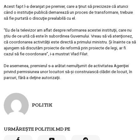
Acest fapt l-a deranjat pe premier, care a ţinut să precizeze că atunci
când o instituţie publică demarează un proces de transformare, trebuie
să fie purtată o discuţie prealabilă cu el.
“Eu de la televizor am aflat despre reformarea acestei instituţii, care nu
ştiu de ce uită că este în subordinea Guvernului. Vreau să vă atenţionez,
că coordonarea activităţii este directă a primului ministru. Şi înainte ca să
ajungem să discutăm proiecte de reformă prin proiecte de legi, ar fi
cazul să fie coordonare”, i-a mustrat Vlad Filat.
De asemenea, premierul s-a arătat nemulţumit de activitatea Agenţiei
privind permisiunea unor locuitori să-şi construiască clădiri de locuit, în
parcuri, fără a deţine autorizaţii.
POLITIK
URMĂREȘTE POLITIK.MD PE