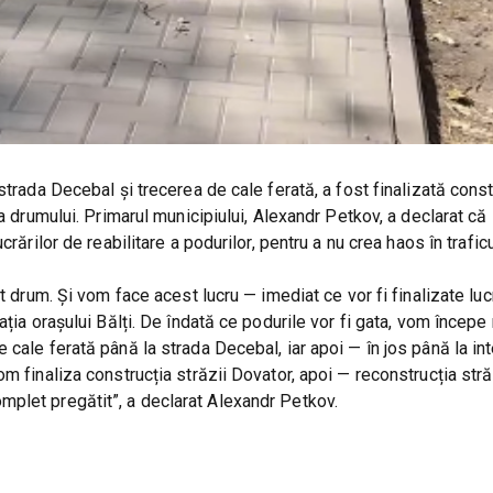
strada Decebal și trecerea de cale ferată, a fost finalizată const
a drumului. Primarul municipiului, Alexandr Petkov, a declarat că 
ărilor de reabilitare a podurilor, pentru a nu crea haos în traficul
t drum. Și vom face acest lucru — imediat ce vor fi finalizate lucr
ția orașului Bălți. De îndată ce podurile vor fi gata, vom începe 
cale ferată până la strada Decebal, iar apoi — în jos până la in
 finaliza construcția străzii Dovator, apoi — reconstrucția străz
plet pregătit”, a declarat Alexandr Petkov.