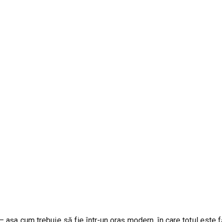
 așa cum trebuie să fie într-un oraș modern, în care totul este 