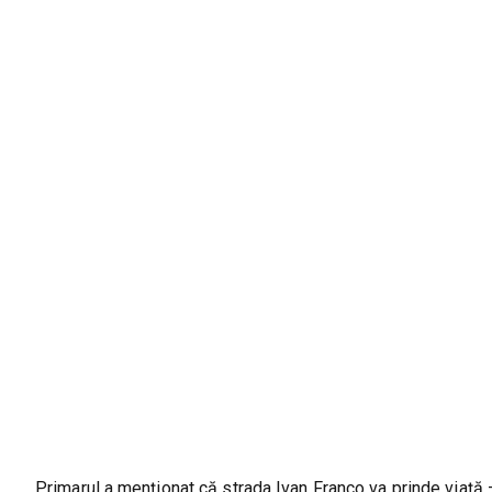
Primarul a menționat că strada Ivan Franco va prinde viață —