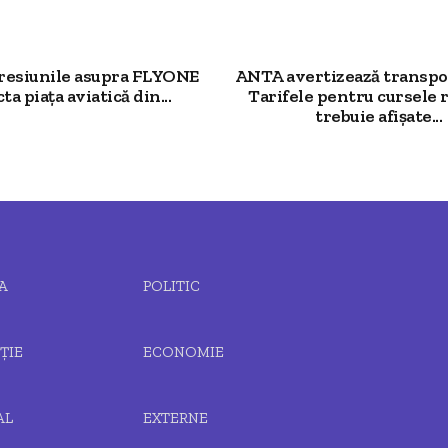
resiunile asupra FLYONE
ANTA avertizează transpor
ta piața aviatică din...
Tarifele pentru cursele 
trebuie afișate...
A
POLITIC
ȚIE
ECONOMIE
AL
EXTERNE