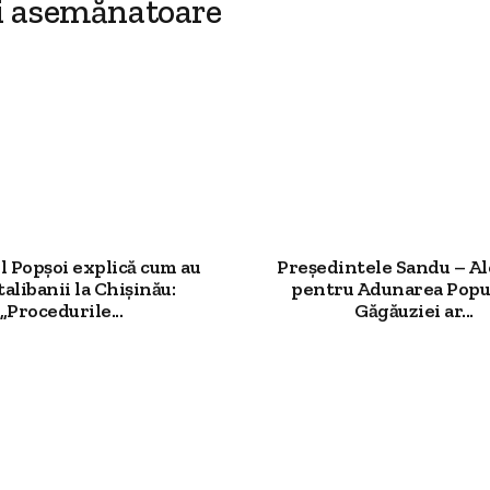
i asemănatoare
l Popșoi explică cum au
Președintele Sandu – Al
talibanii la Chișinău:
pentru Adunarea Popul
„Procedurile...
Găgăuziei ar...