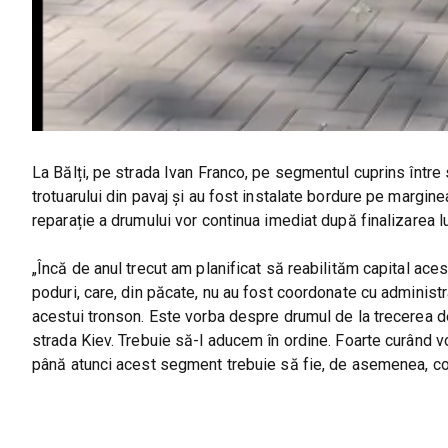
La Bălți, pe strada Ivan Franco, pe segmentul cuprins între 
trotuarului din pavaj și au fost instalate bordure pe margine
reparație a drumului vor continua imediat după finalizarea lucr
„Încă de anul trecut am planificat să reabilităm capital aces
poduri, care, din păcate, nu au fost coordonate cu administra
acestui tronson. Este vorba despre drumul de la trecerea de 
strada Kiev. Trebuie să-l aducem în ordine. Foarte curând vom
până atunci acest segment trebuie să fie, de asemenea, com