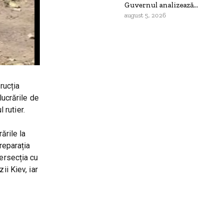
Guvernul analizează...
august 5, 2026
rucția
lucrările de
 rutier.
ările la
reparația
tersecția cu
ii Kiev, iar