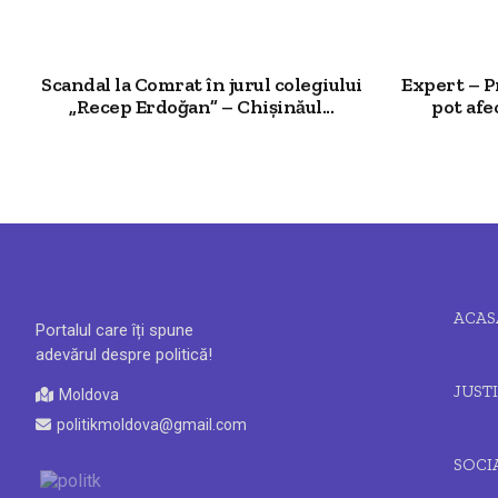
Scandal la Comrat în jurul colegiului
Expert – P
„Recep Erdoğan” – Chișinăul...
pot afec
ACAS
Portalul care îți spune
adevărul despre politică!
JUSTI
Moldova
politikmoldova@gmail.com
SOCI