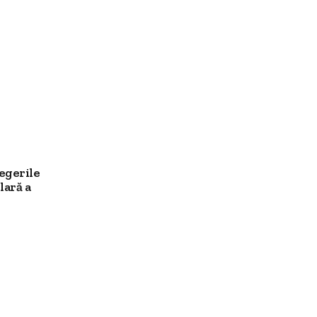
egerile
ară a