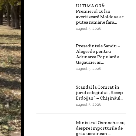
ULTIMA ORĂ:
Premierul Tofan
avertizează Moldova ar
putea rămâne fără...
august 5, 2026
Președintele Sandu –
Alegerile pentru
Adunarea Populară a
Găgăuziei ar...
august 5, 2026
Scandal la Comrat în
jurul colegiului „Recep
Erdoğan” – Chișinăul...
august 5, 2026
Ministrul Osmochescu,
despre importurile de
grâu ucrainean –