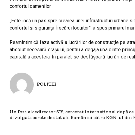
confortul oamenilor.
„Este încă un pas spre crearea unei infrastructuri urbane s
confortul și siguranța fiecărui locuitor”, a spus primarul muni
Reamintim că faza activă a lucrărilor de construcție pe stra
absolut necesară orașului, pentru a degaja una dintre princi
capitală a acesteia. În paralel, se desfășoară lucrări de reabi
POLITIK
Un fost vicedirector SIS, cercetat internaţional după ce a
divulgat secrete de stat ale României către KGB -ul din 