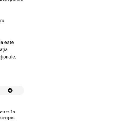
tru
ia este
ația
aționale.
scurs în
Europei