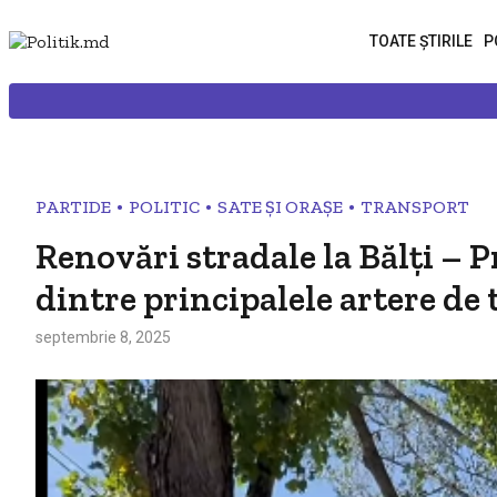
TOATE ȘTIRILE
P
•
•
•
PARTIDE
POLITIC
SATE ȘI ORAȘE
TRANSPORT
Renovări stradale la Bălți –
dintre principalele artere de 
septembrie 8, 2025