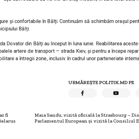
igure și confortabile în Bălți. Continuăm să schimbăm orașul pen
cipiului Bălți.
da Dovator din Bălți au început în luna iunie. Reabilitarea aceste
palele artere de transport — strada Kiev, și pentru a începe repar
litare a întregii zone, inclusiv în cadrul unor parteneriate intern
URMĂREȘTE POLITIK.MD PE
r fi
Maia Sandu, vizită oficială la Strasbourg – Di
Belarus
Parlamentul European și vizită la Consiliul 